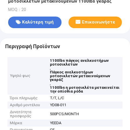
μοτοσικλετών μετακινούμενων 1100lbs γκαράζ
MOQ：20
Καλύτερη τιμή
Επικοινωνήστε
Περιγραφή Προϊόντων
1100lbs πάγκος ανελκυστήρων
μοτοσικλετών
,
Πάγκος ανελκυστήρων
Υψηλό φως
μοτοσικλετών μετακινούμενων
γκαράζ
,
1100lbs η μοτοσικλέτα μετακινείται
την οπίσθια ρόδα
Όροι πληρωμής
T/T, L/C
Αριθμό μοντέλου
YD08-011
Δυνατότητα
500PCS/MONTH
προσφοράς
Μάρκα
YEEDA
Πιστοποίηση
CE