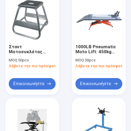
Σταντ
1000LB Pneumatic
Μοτοσυκλέτας
Moto Lift: 450kg
1000LB: 5KG Ελαφρύ,
χωρητικότητα,
MOQ:
50pcs
MOQ:
50pcs
Κορυφή με Οπή
επεκτάσιμες πλάκες
Λάβετε την πιο πρόσφατη τιμή
Λάβετε την πιο πρόσφατη τι
Λαδιού για 500cc+/
για καταστήματα /
Ενθουσιώδεις/
υπηρεσίες / λάτρεις
Εργαστήρια
Επικοινωνήστε
Επικοινωνήστε
Σπίτι
Προϊόντα
Βίντεο