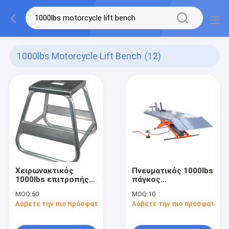
1000lbs Motorcycle Lift Bench
(12)
Χειρωνακτικός
Πνευματικός 1000lbs
1000lbs επιτροπής
πάγκος
μοτοσικλετών
ανελκυστήρων
MOQ:
50
MOQ:
10
πάγκος
μοτοσικλετών CE
Λάβετε την πιο πρόσφατη τιμή
Λάβετε την πιο πρόσφατη τι
ανελκυστήρων
ψαλιδιού
μοτοσικλετών
στάσεων