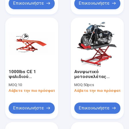
Επικοινωνήστε
Επικοινωνήστε
1000lbs CE 1
Ανυψωτικό
ψαλιδιού
μοτοσυκλέτας
υδραυλικός πάγκος
1000LB:
MOQ:
10
MOQ:
50pcs
ανελκυστήρων
Χωρητικότητα
Λάβετε την πιο πρόσφατη τιμή
Λάβετε την πιο πρόσφατη τι
μοτοσικλετών
544kg, Διπλή
κυλίνδρων
Ασφάλεια, για
Επισκευή/4S/
Αγώνες/
Επικοινωνήστε
Επικοινωνήστε
Τροποποίηση