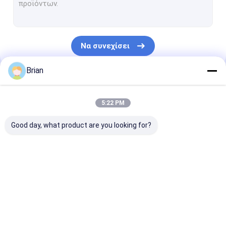
Ανελκυστήρας και στάση μηχανών
Υδραυλικός Σωληνοκαμπτήρας Πρεσσαρίσματος
Να συνεχίσει
οδηγημένος λαμπτήρας εργασίας
Brian
Ανυψωτικό και Σταντ Μοτοσυκλέτας
Οι Κατηγορίες Μας
Ανταλλακτικός Τεχνητών και Λανσέρ
5:22 PM
Αυτοκίνητο κάθισμα αναρριχητικών φυτών
Good day, what product are you looking for?
Αυτοκινητό τροχιά Ντόλι και ανύψωση
Εργατικό πάγκο
Υδραυλική
Υδραυλικές
αντλία λαδιού
Ψαλιδωτή ανυψωτική μηχανή μεσαίου ύψους
μετάδοση Jack
ανελκυστήρες και
γράσου
ανελκυστήρες
Συμπυκνωτής αέρα με κινητήρα βενζίνης