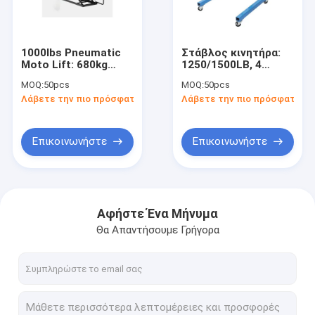
Σχετικά με εμάς
Επισκέψεις στο εργοστάσιο
1000lbs Pneumatic
Στάβλος κινητήρα:
Moto Lift: 680kg
1250/1500LB, 4
Έλεγχος ποιότητας
χωρητικότητα, 178-
σημεία, 820mm για
MOQ:
50pcs
MOQ:
50pcs
940mm Ht για
αυτοκινητοβιομηχανία/
Λάβετε την πιο πρόσφατη τιμή
Λάβετε την πιο πρόσφατη τι
επισκευή / 4S /
εμπορικό όχημα
Επικοινωνήστε μαζί μας
τροποποίηση
Ειδήσεις
Επικοινωνήστε
Επικοινωνήστε
Ζητήστε μια προσφορά
Αφήστε Ένα Μήνυμα
Θα Απαντήσουμε Γρήγορα
Υδραυλική μετάδοση Jack
Υδραυλικές ανελκυστήρες και ανελκυστήρες
αντλία λαδιού γράσου