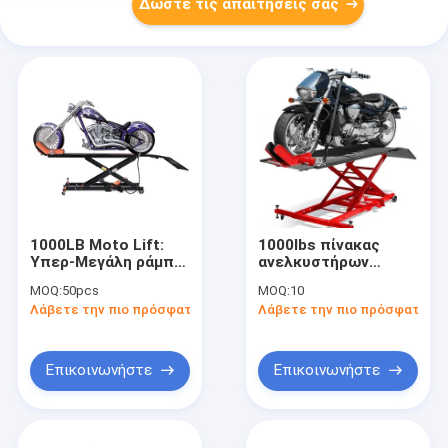
Δώστε τις απαιτήσεις σας
1000LB Moto Lift:
1000lbs πίνακας
Υπερ-Μεγάλη ράμπα,
ανελκυστήρων
450kg χωρητικότητα
μοτοσικλετών ATV
MOQ:
50pcs
MOQ:
10
για επισκευή/Κλαμπ/
Λάβετε την πιο πρόσφατη τιμή
Λάβετε την πιο πρόσφατη τι
Αγώνας/Μεταβολή
Επικοινωνήστε
Επικοινωνήστε