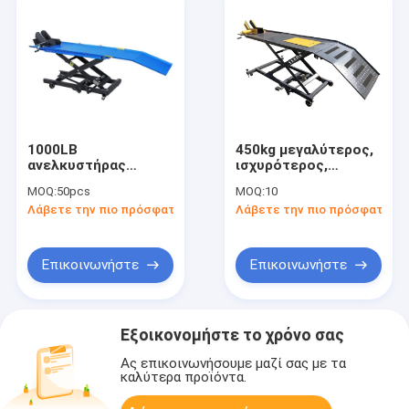
1000LB
450kg μεγαλύτερος,
ανελκυστήρας
ισχυρότερος,
μοτοσυκλέτας:
βαρύτερος,
MOQ:
50pcs
MOQ:
10
Υδραυλικός-αέρας,
υδραυλικός πίνακας
Λάβετε την πιο πρόσφατη τιμή
Λάβετε την πιο πρόσφατη τι
450kg χωρητικότητα
ανελκυστήρων
για επισκευή /
μοτοσικλετών ATV
τροποποίηση /
αγώνες
Επικοινωνήστε
Επικοινωνήστε
Εξοικονομήστε το χρόνο σας
Ας επικοινωνήσουμε μαζί σας με τα
καλύτερα προϊόντα.