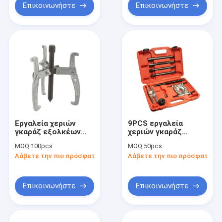
Επικοινωνήστε
Επικοινωνήστε
Εργαλεία χεριών
9PCS εργαλεία
γκαράζ εξολκέων
χεριών γκαράζ
εργαλείων
σφονδύλων
MOQ:
100pcs
MOQ:
50pcs
εξολκέων εργαλείων
Λάβετε την πιο πρόσφατη τιμή
Λάβετε την πιο πρόσφατη τι
θραυστών φραγμών
Επικοινωνήστε
Επικοινωνήστε