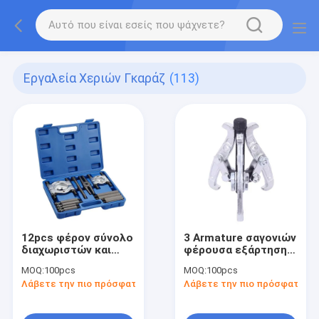
Εργαλεία Χεριών Γκαράζ
(113)
12pcs φέρον σύνολο
3 Armature σαγονιών
διαχωριστών και
φέρουσα εξάρτηση
εξολκέων
εξολκέων
MOQ:
100pcs
MOQ:
100pcs
Λάβετε την πιο πρόσφατη τιμή
Λάβετε την πιο πρόσφατη τι