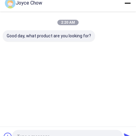
Joyce Chow
Οι Κατηγορίες Μας
2:20 AM
Good day, what product are you looking for?
Υδραυλική
Υδραυλικές
αντλία λαδιού
μετάδοση Jack
ανελκυστήρες και
γράσου
ανελκυστήρες
Αρχική
Περίπου
επαφή
Desktop
Σελίδα
εμείς
Site
Sitemap
Πολιτική Απορρήτου
Ποιότητα
Υδραυλική μετάδοση Jack
Κίνα εργοστάσιο.Copyright ©
2026 Jiaxing Yeeda International Co.,Ltd. All Rights Reserved.