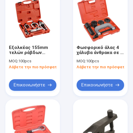
Εξολκέας 155mm
Φωσφορικό άλας 4
τελών ράβδων
χάλυβα άνθρακα σε 1
δεσμών βαναδίου
Τύπο ενώσεων
MOQ:
100pcs
MOQ:
100pcs
χρωμίου εργαλεία
σφαιρών πλαισίων
Λάβετε την πιο πρόσφατη τιμή
Λάβετε την πιο πρόσφατη τι
χεριών γκαράζ
4WD Γ
Επικοινωνήστε
Επικοινωνήστε
Σπίτι
Προϊόντα
Βίντεο