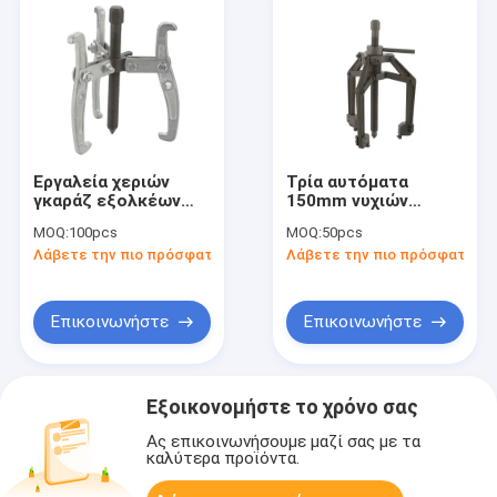
Εργαλεία χεριών
Τρία αυτόματα
γκαράζ εξολκέων
150mm νυχιών
εργαλείων
φέροντα εργαλεία
MOQ:
100pcs
MOQ:
50pcs
χεριών γκαράζ
Λάβετε την πιο πρόσφατη τιμή
Λάβετε την πιο πρόσφατη τι
εξολκέων
Επικοινωνήστε
Επικοινωνήστε
Εξοικονομήστε το χρόνο σας
Ας επικοινωνήσουμε μαζί σας με τα
καλύτερα προϊόντα.