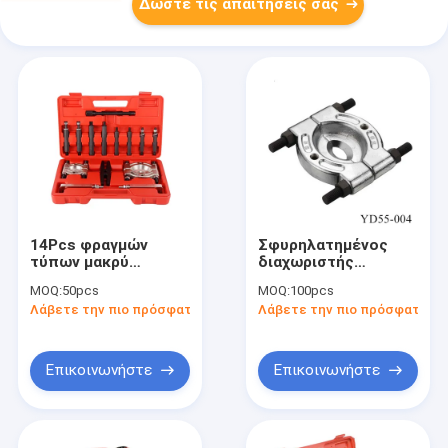
Δώστε τις απαιτήσεις σας
14Pcs φραγμών
Σφυρηλατημένος
τύπων μακρύ
διαχωριστής
σαγονιών εργαλείο
ενώσεων σφαιρών
MOQ:
50pcs
MOQ:
100pcs
εξολκέων πλημνών
φορτηγών 30mm
Λάβετε την πιο πρόσφατη τιμή
Λάβετε την πιο πρόσφατη τι
ροδών φέρον
105mm βαρέων
καθηκόντων
Επικοινωνήστε
Επικοινωνήστε