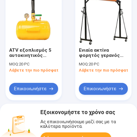
ATV εξοπλισμός 5
Ενιαία ακτίνα
αυτοκινητικός
φορητός γερανός
εργαλείων
ατσάλινων σκελετών
MOQ:
20 PC
MOQ:
20 PC
εργαστηρίων Seater
1 τόνου
Λάβετε την πιο πρόσφατη τιμή
Λάβετε την πιο πρόσφατη τι
χαντρών γαλονιού
Επικοινωνήστε
Επικοινωνήστε
Εξοικονομήστε το χρόνο σας
Ας επικοινωνήσουμε μαζί σας με τα
καλύτερα προϊόντα.