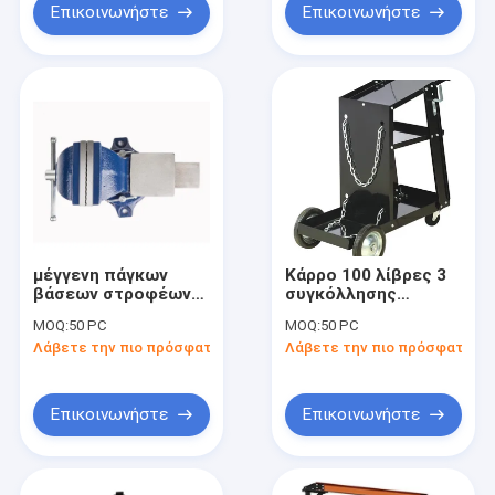
Επικοινωνήστε
Επικοινωνήστε
μέγγενη πάγκων
Κάρρο 100 λίβρες 3
βάσεων στροφέων
συγκόλλησης
125mm
αυτοκινητικός
MOQ:
50 PC
MOQ:
50 PC
εξοπλισμός
Λάβετε την πιο πρόσφατη τιμή
Λάβετε την πιο πρόσφατη τι
εργαλείων
εργαστηρίων ραφιών
Επικοινωνήστε
Επικοινωνήστε