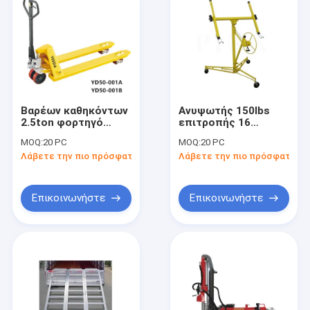
Βαρέων καθηκόντων
Ανυψωτής 150lbs
2.5ton φορτηγό
επιτροπής 16
παλετών χεριών
αυτοκινητικού
MOQ:
20 PC
MOQ:
20 PC
αποθηκών
εργαστηρίων FT
Λάβετε την πιο πρόσφατη τιμή
Λάβετε την πιο πρόσφατη τι
εμπορευμάτων
εξοπλισμού
υδραυλικό
εργαλείων
Επικοινωνήστε
Επικοινωνήστε
Σπίτι
Προϊόντα
Βίντεο