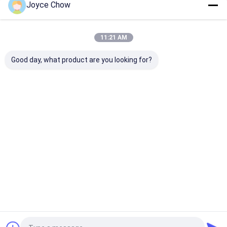
Joyce Chow
Οι Κατηγορίες Μας
11:21 AM
Good day, what product are you looking for?
Υδραυλική
Υδραυλικές
αντλία λαδιού
μετάδοση Jack
ανελκυστήρες και
γράσου
ανελκυστήρες
Αρχική
Περίπου
επαφή
Desktop
Σελίδα
εμείς
Site
Sitemap
Πολιτική Απορρήτου
Ποιότητα
Υδραυλική μετάδοση Jack
Κίνα εργοστάσιο.Copyright ©
2026 Jiaxing Yeeda International Co.,Ltd. All Rights Reserved.