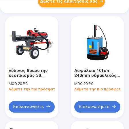
Δώστε τις απαιτήσεις σας
Ξύλινος θραύστης
Ασφάλεια 10ton
εξοπλισμός 30
240mm υδραυλικός
αυτοκινητικός
θραυστήρας φίλτρων
MOQ:
20 PC
MOQ:
20 PC
εργαλείων
πετρελαίου αντλιών
Λάβετε την πιο πρόσφατη τιμή
Λάβετε την πιο πρόσφατη τι
εργαστηρίων τόνου
Επικοινωνήστε
Επικοινωνήστε