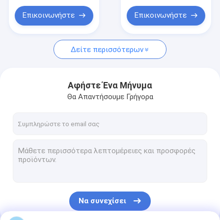
Φορητό πλυντήριο μερών
διάσωση
Επικοινωνήστε
Επικοινωνήστε
Drainer πετρελαιοειδών αποβλήτων
Εργαλεία χεριών γκαράζ
Δείτε περισσότερων
Σταντ και καρότσια
Αφήστε Ένα Μήνυμα
Αυτοκινητικός εξοπλισμός εργαλείων εργαστηρίων
Θα Απαντήσουμε Γρήγορα
Ανταλλακτικά ρυμουλκών φορτηγών
Να συνεχίσει