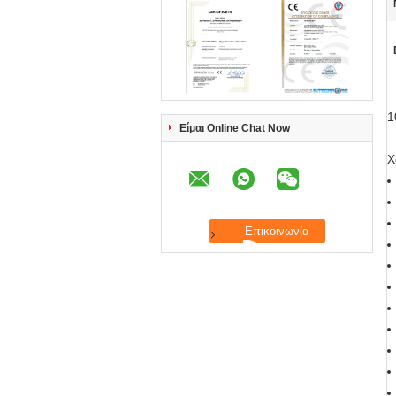
1
Είμαι Online Chat Now
Χ