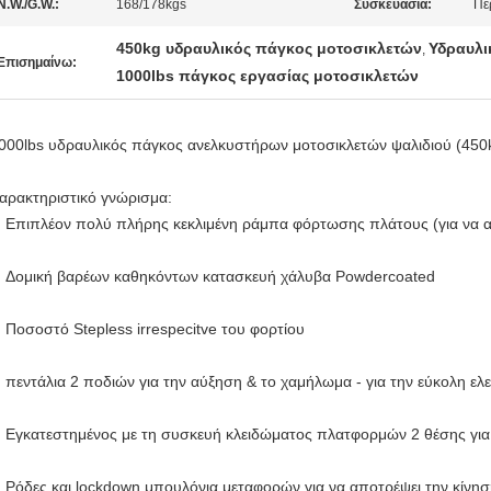
N.W./G.W.:
168/178kgs
Συσκευασία:
Πε
450kg υδραυλικός πάγκος μοτοσικλετών
Υδραυλι
,
Επισημαίνω:
1000lbs πάγκος εργασίας μοτοσικλετών
000lbs υδραυλικός πάγκος ανελκυστήρων μοτοσικλετών ψαλιδιού (450
αρακτηριστικό γνώρισμα:
Επιπλέον πολύ πλήρης κεκλιμένη ράμπα φόρτωσης πλάτους (για να α
Δομική βαρέων καθηκόντων κατασκευή χάλυβα Powdercoated
Ποσοστό Stepless irrespecitve του φορτίου
πεντάλια 2 ποδιών για την αύξηση & το χαμήλωμα - για την εύκολη ελε
Εγκατεστημένος με τη συσκευή κλειδώματος πλατφορμών 2 θέσης για
Ρόδες και lockdown μπουλόνια μεταφορών για να αποτρέψει την κίνησ