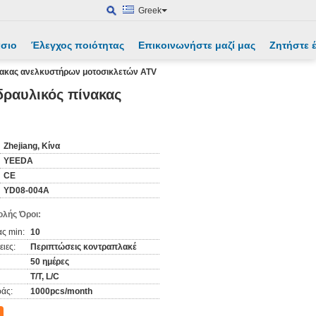
Greek
άσιο
Έλεγχος ποιότητας
Επικοινωνήστε μαζί μας
Ζητήστε
ίνακας ανελκυστήρων μοτοσικλετών ATV
δραυλικός πίνακας
Zhejiang, Κίνα
YEEDA
CE
YD08-004A
λής Όροι:
ς min:
10
ιες:
Περιπτώσεις κοντραπλακέ
50 ημέρες
T/T, L/C
άς:
1000pcs/month