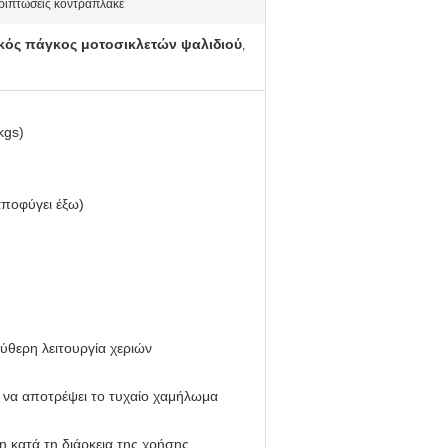
ριπτώσεις κοντραπλακέ
κός πάγκος μοτοσικλετών ψαλιδιού
,
kgs)
ποφύγει έξω)
ύθερη λειτουργία χεριών
 να αποτρέψει το τυχαίο χαμήλωμα
η κατά τη διάρκεια της χρήσης