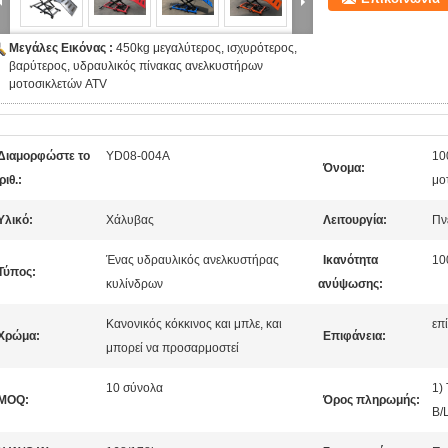
Μεγάλες Εικόνας :
450kg μεγαλύτερος, ισχυρότερος,
βαρύτερος, υδραυλικός πίνακας ανελκυστήρων
μοτοσικλετών ATV
Διαμορφώστε το
YD08-004A
10
Όνομα:
ριθ.:
μο
Υλικό:
Χάλυβας
Λειτουργία:
Πν
Ένας υδραυλικός ανελκυστήρας
Ικανότητα
10
Τύπος:
κυλίνδρων
ανύψωσης:
Κανονικός κόκκινος και μπλε, και
επ
Χρώμα:
Επιφάνεια:
μπορεί να προσαρμοστεί
10 σύνολα
1)
MOQ:
Όρος πληρωμής:
B/