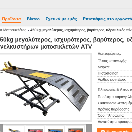
Προϊόντα
Βίντεο
Σχετικά με εμάς
Επισκέψεις στο εργοστ
ντ Μοτοσυκλέτας
450kg μεγαλύτερος, ισχυρότερος, βαρύτερος, υδραυλικός π
50kg μεγαλύτερος, ισχυρότερος, βαρύτερος, υ
ανελκυστήρων μοτοσικλετών ATV
Λεπτομέρειες:
Τόπος καταγωγής:
Μάρκα:
Πιστοποίηση:
Αριθμό μοντέλου:
Πληρωμής & Αποστο
Ποσότητα παραγγελία
Συσκευασία λεπτομέρε
Χρόνος παράδοσης:
Όροι πληρωμής:
Δυνατότητα προσφορ
Επικοινωνία