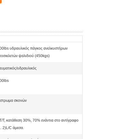
00lbs υδραυλικός πάγκος ανελκυστήρων
τοσικλετών ψαλιδιού (450kgs)
ευματικός/υδραυλικός
00lbs
ίστρωμα σκονών
 T/T, κατάθεση 30%, 70% ενάντια στο αντίγραφο
L. 2)L/C άμεσα.