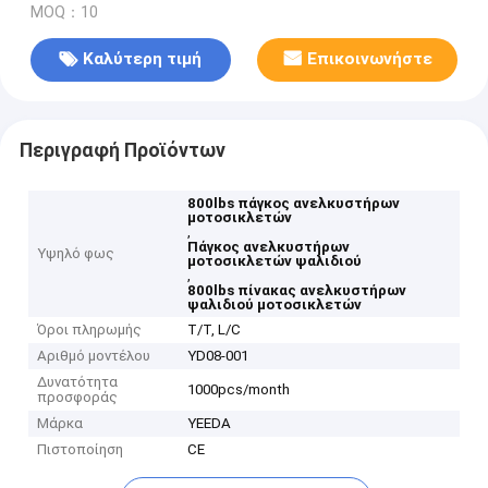
MOQ：10
Καλύτερη τιμή
Επικοινωνήστε
Περιγραφή Προϊόντων
800lbs πάγκος ανελκυστήρων
μοτοσικλετών
,
Πάγκος ανελκυστήρων
Υψηλό φως
μοτοσικλετών ψαλιδιού
,
800lbs πίνακας ανελκυστήρων
ψαλιδιού μοτοσικλετών
Όροι πληρωμής
T/T, L/C
Αριθμό μοντέλου
YD08-001
Δυνατότητα
1000pcs/month
προσφοράς
Μάρκα
YEEDA
Πιστοποίηση
CE