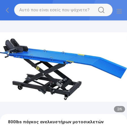
2
/
6
800lbs πάγκος ανελκυστήρων μοτοσικλετών