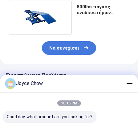
800lbs πάγκος
ανελκυστήρων
μοτοσικλετών
Να συνεχίσει
Συνιστώμενα Προϊόντα
Joyce Chow
10:15 PM
Good day, what product are you looking for?
1100LB Moto Dolly
1500LB Moto
1500LB Moto 