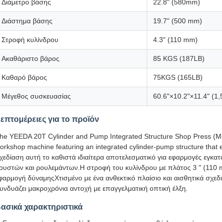
Διάμετρο βάσης
22.8" (580mm)
Διάστημα βάσης
19.7" (500 mm)
Στροφή κυλίνδρου
4.3" (110 mm)
Ακαθάριστο βάρος
85 KGS (187LB)
Καθαρό βάρος
75KGS (165LB)
Μέγεθος συσκευασίας
60.6"×10.2"×11.4" (
επτομέρειες για το προϊόν
he YEEDA 20T Cylinder and Pump Integrated Structure Shop Press (Mo
orkshop machine featuring an integrated cylinder-pump structure that 
χεδίαση αυτή το καθιστά ιδιαίτερα αποτελεσματικό για εφαρμογές εγκα
ουστών και ρουλεμάντων.Η στροφή του κυλίνδρου με πλάτος 3 " (110 
φαρμογή δύναμηςΧτισμένο με ένα ανθεκτικό πλαίσιο και αισθητικά σχε
υνδυάζει μακροχρόνια αντοχή με επαγγελματική οπτική έλξη.
ασικά χαρακτηριστικά