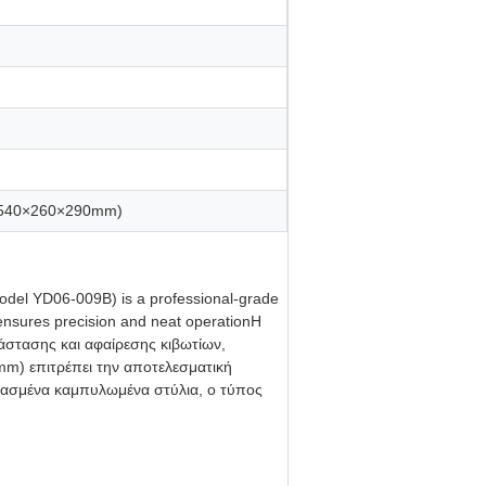
1,540×260×290mm)
del YD06-009B) is a professional-grade
ensures precision and neat operationΗ
τάστασης και αφαίρεσης κιβωτίων,
mm) επιτρέπει την αποτελεσματική
διασμένα καμπυλωμένα στύλια, ο τύπος