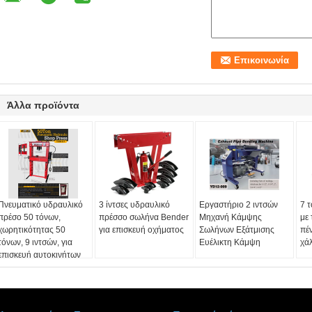
Άλλα προϊόντα
Πνευματικό υδραυλικό
3 ίντσες υδραυλικό
Εργαστήριο 2 ιντσών
7 
πρέσο 50 τόνων,
πρέσσο σωλήνα Bender
Μηχανή Κάμψης
με 
χωρητικότητας 50
για επισκευή οχήματος
Σωλήνων Εξάτμισης
πέ
τόνων, 9 ιντσών, για
Ευέλικτη Κάμψη
χά
επισκευή αυτοκινήτων
και βιομηχανική
μεταλλουργία