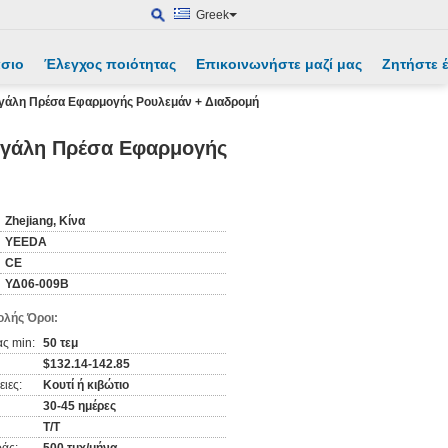
Greek
άσιο
Έλεγχος ποιότητας
Επικοινωνήστε μαζί μας
Ζητήστε
γάλη Πρέσα Εφαρμογής Ρουλεμάν + Διαδρομή
εγάλη Πρέσα Εφαρμογής
Zhejiang, Κίνα
YEEDA
CE
ΥΔ06-009Β
λής Όροι:
ς min:
50 τεμ
​​$132.14-142.85
ιες:
Κουτί ή κιβώτιο
30-45 ημέρες
T/T