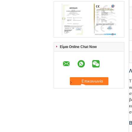
Είμαι Online Chat Now
Λ
T
w
σ
β
ε
σ
Β