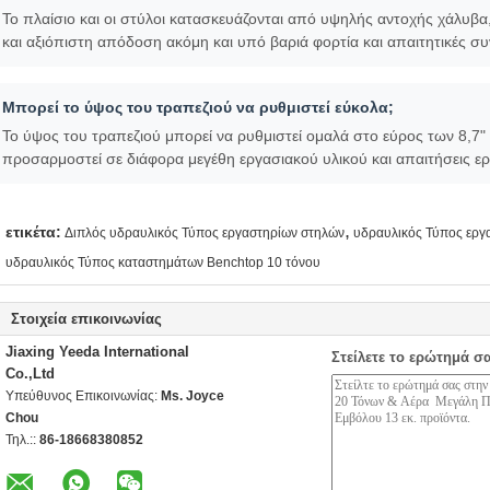
Το πλαίσιο και οι στύλοι κατασκευάζονται από υψηλής αντοχής χάλυβα
και αξιόπιστη απόδοση ακόμη και υπό βαριά φορτία και απαιτητικές σ
Μπορεί το ύψος του τραπεζιού να ρυθμιστεί εύκολα;
Το ύψος του τραπεζιού μπορεί να ρυθμιστεί ομαλά στο εύρος των 8,7"
προσαρμοστεί σε διάφορα μεγέθη εργασιακού υλικού και απαιτήσεις ερ
,
ετικέτα:
Διπλός υδραυλικός Τύπος εργαστηρίων στηλών
υδραυλικός Τύπος εργ
υδραυλικός Τύπος καταστημάτων Benchtop 10 τόνου
Στοιχεία επικοινωνίας
Jiaxing Yeeda International
Στείλετε το ερώτημά σ
Co.,Ltd
Υπεύθυνος Επικοινωνίας:
Ms. Joyce
Chou
Τηλ.::
86-18668380852