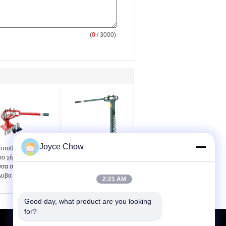
(
0
/ 3000)
Joyce Chow
τοποθετημένο κύβων
Βαρέων καθηκόντων 7
το χέρι υδραυλική
κύβοι 50mm
νσα σωλήνων αέρα
πατωμάτων
λυβα
χειρωνακτική υδραυλική
2:21 AM
πένσα σωλήνων
Good day, what product are you looking 
for?