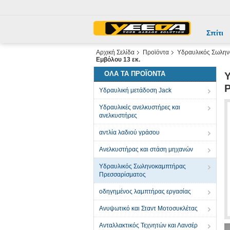
Σπίτι
Αρχική Σελίδα
Προϊόντα
Υδραυλικός Σωλην
Εμβόλου 13 εκ.
ΌΛΑ ΤΑ ΠΡΟΪΌΝΤΑ
Ρ
Υδραυλική μετάδοση Jack
Υδραυλικές ανελκυστήρες και
ανελκυστήρες
αντλία λαδιού γράσου
Ανελκυστήρας και στάση μηχανών
Υδραυλικός Σωληνοκαμπτήρας
Πρεσσαρίσματος
οδηγημένος λαμπτήρας εργασίας
Ανυψωτικό και Σταντ Μοτοσυκλέτας
Ανταλλακτικός Τεχνητών και Λανσέρ