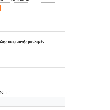
άς:
500 τμχ/μήνα
άλης εφαρμογής ρουλεμάν
,
 940mm)