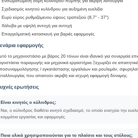
Ενσωματωμένη δομή κυλίνδρου-πυμπής για ακριβή λειτουργία
Σχεδιασμός κινητού κυλίνδρου για αυξημένη ευελιξία
Ευρύ εύρος ρυθμιζόμενου ύψους τραπεζιού (8,7" - 37")
Χάλυβα με υψηλή αντοχή για αντοχή
Επαγγελματική κατασκευή για βαριές εφαρμογές
ενάρια εφαρμογής
υτό το μηχανοστάσιο με βάρος 20 τόνων είναι ιδανικό για συνεργεία επ
ργοστάσια παραγωγής και μηχανικά εργαστήρια.Ξεχωρίζει σε απαιτητικ
ποσυναρμολόγησης / εγκατάστασης εργαλείων και ρουλεμάν, σφυρηλατη
εταλλουργίας που απαιτούν ακριβή και ισχυρή εφαρμογή δύναμης.
υχνές ερωτήσεις
Είναι κινητός ο κύλινδρος;
Ναι, ο κύλινδρος διαθέτει κινητό σχεδιασμό, το οποίο ενισχύει την ευελ
κομμάτια εργασίας και εφαρμογές.
Ποια υλικά χρησιμοποιούνται για το πλαίσιο και τους στύλους;