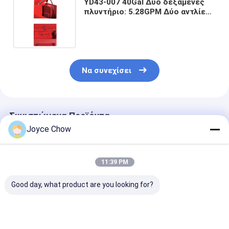
YD43-007 40Gal Δύο δεξαμενές
πλυντήριο: 5.28GPM Δύο αντλίες,
για αυτοκινητοβιομηχανία /
γεωργία / κατασκευή
Να συνεχίσει
Συνιστώμενα Προϊόντα
Joyce Chow
11:39 PM
Good day, what product are you looking for?
YD43-005/A 20 Gal
YD43-002 Τραπέζι
YD43-001 Τρα
Πλυντήριο
καθαρισμού
καθαρισμού