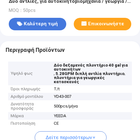
Δύο αντλίες, για αυτοκινητοβιομηχανία / γεωργία /
κατασκευή
MOQ：50pcs
Καλύτερη τιμή
Επικοινωνήστε
Περιγραφή Προϊόντων
Δύο δεξαμενές πλυντήριο 40 gal για
αυτοκινήτων
Υψηλό φως
,
,
5.28GPM διπλή αντλία πλυντήριο
πλυντήρια για γεωργικές
κατασκευές
Όροι πληρωμής
T/t
Αριθμό μοντέλου
YD43-007
Δυνατότητα
500pcs/μήνα
προσφοράς
Μάρκα
YEEDA
Πιστοποίηση
CE
Δείτε περισσότερων