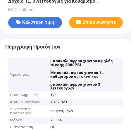
Δοχείο 1L, 3 Λειτουργίες για Καθαρισμό
Αυτοκινήτου/Σπιτιού/Καταστήματος
MOQ：50pcs
Καλύτερη τιμή
Επικοινωνήστε
Περιγραφή Προϊόντων
μπουκάλι αφρού χιονιού υψηλής
πίεσης 3000PSI
,
Μπουκάλι αφρού χιονιού 1L
Υψηλό φως
καθαρισμού αυτοκινήτου
,
μπουκάλι αφρού χιονιού 3
λειτουργιών
Όροι πληρωμής
T/t
Αριθμό μοντέλου
YD32-020
Δυνατότητα
500pcs/μήνα
προσφοράς
Μάρκα
YEEDA
Πιστοποίηση
CE