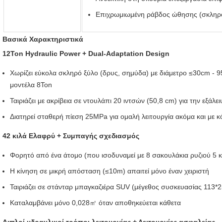
Επιχρωμιωμένη ράβδος ώθησης (σκληρ
Βασικά Χαρακτηριστικά
12Ton Hydraulic Power + Dual-Adaptation Design
Χωρίζει εύκολα σκληρό ξύλο (δρυς, σημύδα) με διάμετρο ≤30cm - 9
μοντέλα 8Ton
Ταιριάζει με ακρίβεια σε ντουλάπι 20 ιντσών (50,8 cm) για την εξά
Διατηρεί σταθερή πίεση 25MPa για ομαλή λειτουργία ακόμα και με 
42 κιλά Ελαφρύ + Συμπαγής σχεδιασμός
Φορητό από ένα άτομο (που ισοδυναμεί με 8 σακουλάκια ρυζιού 5 κ
Η κίνηση σε μικρή απόσταση (≤10m) απαιτεί μόνο έναν χειριστή
Ταιριάζει σε στάνταρ μπαγκαζιέρα SUV (μέγεθος συσκευασίας 113*
Καταλαμβάνει μόνο 0,028㎡ όταν αποθηκεύεται κάθετα