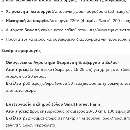
Διπλοί υδραυλικοί τρόποι λειτουργίας + Λειτουργίες ασφαλείας
Χειροκίνητη λειτουργία:
Λειτουργία χωρίς τροφοδοσία (≥3 τεμάχια
Ηλεκτρική λειτουργία:
Λειτουργία 220V (4 τεμάχια/λεπτό, 200 τεμ
Αυτόματη διακοπή κυκλώματος λαδιού όταν υπερβαίνει την αντίστα
Προστατευτικά χειρός και ρυθμιζόμενα διαφράγματα για προστασία τ
Σενάρια εφαρμογής
Οικογενειακό Αγρόκτημα Θέρμανση Επεξεργασία Ξύλου
Απαιτήσεις:
Σπλιτ πεύκο (διάμετρος 15-25 cm) για χρήση στο τζάκι
ντουλαπιού 20 ιντσών
Εκτέλεση:
60 τεμάχια/ώρα (έναντι 30 τεμάχια/ώρα με χειροκίνητο τσ
απαιτείται ρεύμα
Επεξεργασία σκληρού ξύλου Small Forest Farm
Απαιτήσεις:
Δρυς επεξεργασίας (διάμετρος 20-30 cm), 100 τεμάχι
Εκτέλεση:
72 κομμάτια/ώρα σε ηλεκτρική λειτουργία, ολοκληρώνει τ
(έναντι 5 ωρών χειροκίνητα)