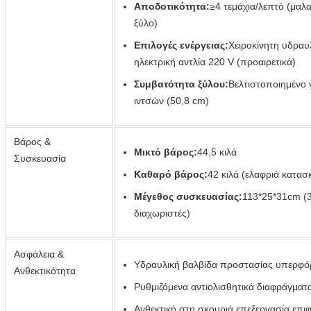
Αποδοτικότητα:
≥4 τεμάχια/λεπτό (μαλα
ξύλο)
Επιλογές ενέργειας:
Χειροκίνητη υδραυ
ηλεκτρική αντλία 220 V (προαιρετικά)
Συμβατότητα ξύλου:
Βελτιστοποιημένο 
ιντσών (50,8 cm)
Βάρος &
Μικτό βάρος:
44,5 κιλά
Συσκευασία
Καθαρό βάρος:
42 κιλά (ελαφριά κατα
Μέγεθος συσκευασίας:
113*25*31cm (
διαχωριστές)
Ασφάλεια &
Υδραυλική βαλβίδα προστασίας υπερφό
Ανθεκτικότητα
Ρυθμιζόμενα αντιολισθητικά διαφράγμα
Ανθεκτική στη σκουριά επεξεργασία επι