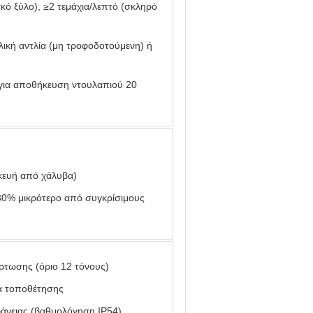
κό ξύλο), ≥2 τεμάχια/λεπτό (σκληρό
λική αντλία (μη τροφοδοτούμενη) ή
για αποθήκευση ντουλαπιού 20
σκευή από χάλυβα)
30% μικρότερο από συγκρίσιμους
ρτωσης (όριο 12 τόνους)
τα τοποθέτησης
φάνειας (βαθμολόγηση IP54)