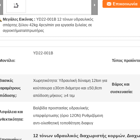
Επικοινωνία
Μεγάλες Εικόνας :
YD22-001B 12 τόνων υδραυλικός
σπάρτης ξύλου 42kg 4pcs/min για εργασία ξυλείας σε
αγροκτήματα/στρωτήρες
YD22-001B
Μοντέλο:
Τύπος προϊόντο
Βασικές
Χωρητικότητα: Υδραυλική δύναμη 12ton για
Βάρος και
αραμέτρους
κούτσουρα ≤30cm διάμετρο και ≤50,8cm
συσκευασία:
πόδοσης:
απόδοση μήκους: ≥4 τεμ
Βαλβίδα προστασίας υδραυλικής
Ασφάλεια και
υπερφόρτωσης (όριο 12ON) Ρυθμιζόμενη
νθεκτικότητα:
αντι-ολισθητική τοποθέτηση διαφυγ
12 τόνων υδραυλικός διαχωριστής κορμών
Διαχω
,
Επισημαίνω: