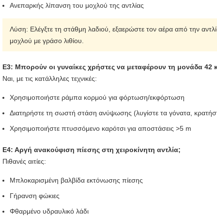
Ανεπαρκής λίπανση του μοχλού της αντλίας
Λύση: Ελέγξτε τη στάθμη λαδιού, εξαερώστε τον αέρα από την αντλί
μοχλού με γράσο λιθίου.
Ε3: Μπορούν οι γυναίκες χρήστες να μεταφέρουν τη μονάδα 42 
Ναι, με τις κατάλληλες τεχνικές:
Χρησιμοποιήστε ράμπα κορμού για φόρτωση/εκφόρτωση
Διατηρήστε τη σωστή στάση ανύψωσης (λυγίστε τα γόνατα, κρατήστ
Χρησιμοποιήστε πτυσσόμενο καρότσι για αποστάσεις >5 m
Ε4: Αργή ανακούφιση πίεσης στη χειροκίνητη αντλία;
Πιθανές αιτίες:
Μπλοκαρισμένη βαλβίδα εκτόνωσης πίεσης
Γήρανση φώκιες
Φθαρμένο υδραυλικό λάδι