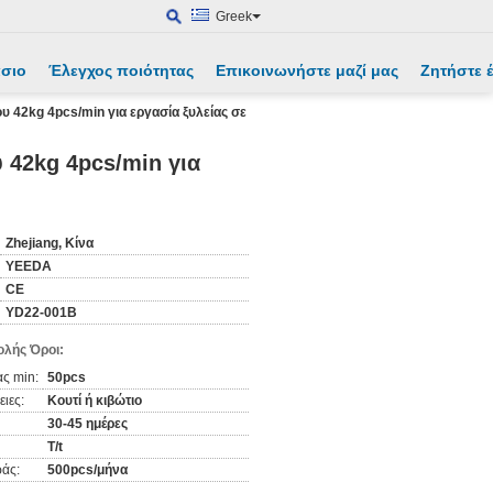
Greek
άσιο
Έλεγχος ποιότητας
Επικοινωνήστε μαζί μας
Ζητήστε
 42kg 4pcs/min για εργασία ξυλείας σε
 42kg 4pcs/min για
Zhejiang, Κίνα
YEEDA
CE
YD22-001B
λής Όροι:
ς min:
50pcs
ιες:
Κουτί ή κιβώτιο
30-45 ημέρες
T/t
άς:
500pcs/μήνα