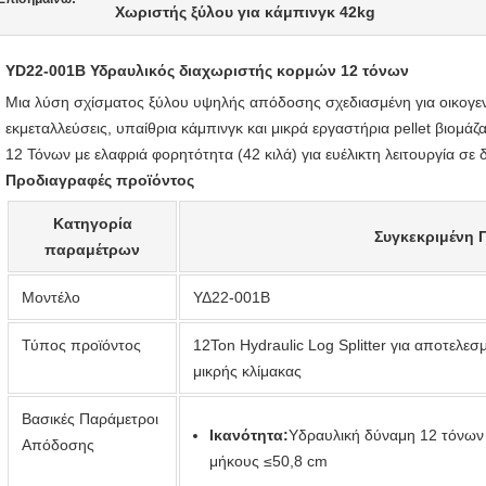
Χωριστής ξύλου για κάμπινγκ 42kg
YD22-001B Υδραυλικός διαχωριστής κορμών 12 τόνων
Μια λύση σχίσματος ξύλου υψηλής απόδοσης σχεδιασμένη για οικογενε
εκμεταλλεύσεις, υπαίθρια κάμπινγκ και μικρά εργαστήρια pellet βιομά
12 Τόνων με ελαφριά φορητότητα (42 κιλά) για ευέλικτη λειτουργία σε 
Προδιαγραφές προϊόντος
Κατηγορία
Συγκεκριμένη 
παραμέτρων
Μοντέλο
ΥΔ22-001Β
Τύπος προϊόντος
12Ton Hydraulic Log Splitter για αποτελεσ
μικρής κλίμακας
Βασικές Παράμετροι
Ικανότητα:
Υδραυλική δύναμη 12 τόνων 
Απόδοσης
μήκους ≤50,8 cm