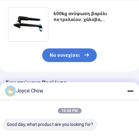
600kg ανύψωση βαρέλι
πετρελαίου: χάλυβα,
αντρίγλυπτο, σκόνη για
εργαστήριο/αποθήκη/χημικό
πάρκο
Να συνεχίσει
Συνιστώμενα Προϊόντα
Joyce Chow
10:34 PM
Good day, what product are you looking for?