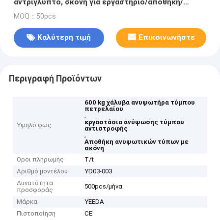
αντρίγλυπτο, σκόνη για εργαστήριο/αποθήκη/
χημικό πάρκο
MOQ：50pcs
Καλύτερη τιμή
Επικοινωνήστε
Περιγραφή Προϊόντων
600 kg χάλυβα ανυψωτήρα τύμπου
πετρελαίου
,
εργοστάσιο ανύψωσης τύμπου
Υψηλό φως
αντιστροφής
,
Αποθήκη ανυψωτικών τύπων με
σκόνη
Όροι πληρωμής
T/t
Αριθμό μοντέλου
YD03-003
Δυνατότητα
500pcs/μήνα
προσφοράς
Μάρκα
YEEDA
Πιστοποίηση
CE