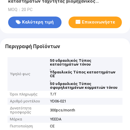
καταστημάτων ταχύτητας βιομηχανικός
υδραυλικός βαρέων καθηκόντων
MOQ：20 PC
Καλύτερη τιμή
Επικοινωνήστε
Περιγραφή Προϊόντων
50 υδραυλικός Τύπος
καταστημάτων τόνου
,
Υδραυλικός Τύπος καταστημάτων
Υψηλό φως
CE
,
50 υδραυλικός Τύπος
σφυρηλατημένων κομματιών τόνου
Όροι πληρωμής
T/T
Αριθμό μοντέλου
YD06-021
Δυνατότητα
300pcs/month
προσφοράς
Μάρκα
YEEDA
Πιστοποίηση
CE