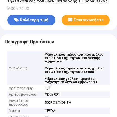
τηλεσκοπικός του Jack μετάδοσης 1T υδραυλικός
MOQ：20 PC
Καλύτερη τιμή
Επικοινωνήστε
Περιγραφή Προϊόντων
Υδραυλικός τηλεσκοπικός γρύλος
κιβωτίου ταχυτήτων επισκευής
οχημάτων
,
Υψηλό φως
Υδραυλικός τηλεσκοπικός γρύλος
κιβωτίου ταχυτήτων 465mm
,
Υδραυλικός γρύλος κιβωτίου
ταχυτήτων διπλού εμβόλου 1T
Όροι πληρωμής
T/T
Αριθμό μοντέλου
YD05-004
Δυνατότητα
500PCS/MONTH
προσφοράς
Μάρκα
YEEDA
Πιστοποίηση
CE