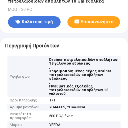
πετρελαιοειδών αποβλήτων 18 Gal εξολκέα
MOQ：30 PC
Καλύτερη τιμή
Επικοινωνήστε
Περιγραφή Προϊόντων
Drainer πετρελαιοειδών αποβλήτων
18 γαλονιού εξολκέας
,
Χρησιμοποιημένος αέρας Drainer
πετρελαιοειδών αποβλήτων
Υψηλό φως
εξολκέας
,
Πνευματικός εξολκέας
πετρελαιοειδών αποβλήτων 18
γαλονιού
Όροι πληρωμής
T/T
Αριθμό μοντέλου
YD44-009, YD44-009A
Δυνατότητα
500 PC/μήνας
προσφοράς
Μάρκα
YEEDA