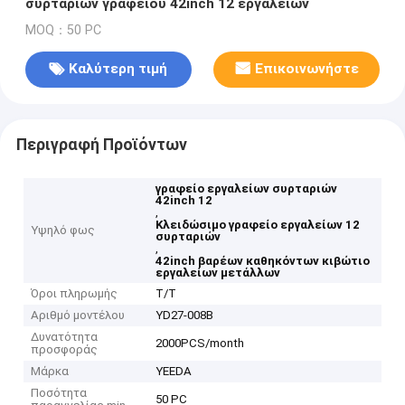
συρταριών γραφείου 42inch 12 εργαλείων
MOQ：50 PC
Καλύτερη τιμή
Επικοινωνήστε
Περιγραφή Προϊόντων
γραφείο εργαλείων συρταριών
42inch 12
,
Κλειδώσιμο γραφείο εργαλείων 12
Υψηλό φως
συρταριών
,
42inch βαρέων καθηκόντων κιβώτιο
εργαλείων μετάλλων
Όροι πληρωμής
T/T
Αριθμό μοντέλου
YD27-008B
Δυνατότητα
2000PCS/month
προσφοράς
Μάρκα
YEEDA
Ποσότητα
50 PC