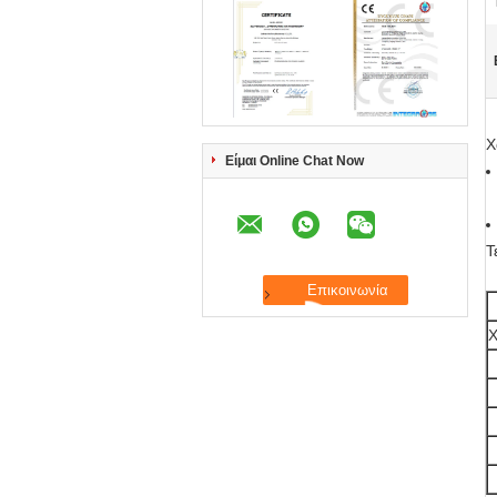
Χ
Είμαι Online Chat Now
Τ
Χ