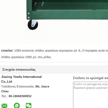
,
ετικέτα:
1080 κυλώντας στήθος εργαλείων συρταριών χιλ. 8
Ο στροφέας κυλά τ
στήθος εργαλείων 1080 χιλ. στις ρόδες
Στοιχεία επικοινωνίας
Jiaxing Yeeda International
Στείλετε το ερώτημά σ
Co.,Ltd
Υπεύθυνος Επικοινωνίας:
Ms. Joyce
Chou
Τηλ.::
86-18668380852