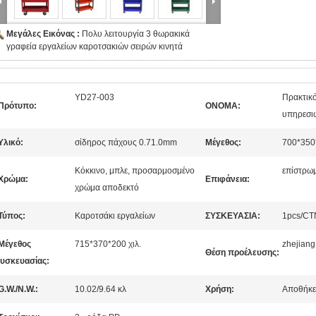
Μεγάλες Εικόνας :
Πολυ λειτουργία 3 θωρακικά
γραφεία εργαλείων καροτσακιών σειρών κινητά
YD27-003
Πρακτικ
Πρότυπο:
ΟΝΟΜΑ:
υπηρεσιώ
Υλικό:
σίδηρος πάχους 0.71.0mm
Μέγεθος:
700*350*
Κόκκινο, μπλε, προσαρμοσμένο
επίστρω
Χρώμα:
Επιφάνεια:
χρώμα αποδεκτό
Τύπος:
Καροτσάκι εργαλείων
ΣΥΣΚΕΥΑΣΙΑ:
1pcs/CT
Μέγεθος
715*370*200 χιλ.
zhejiang
Θέση προέλευσης:
υσκευασίας:
G.W./N.W.:
10.02/9.64 κλ
Χρήση:
Αποθήκε