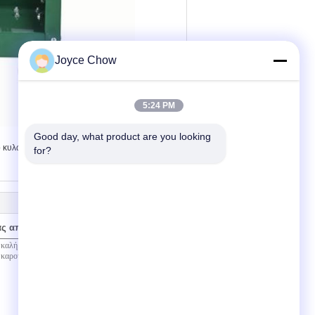
Joyce Chow
5:24 PM
Good day, what product are you looking 
,
ο κυλώντας στήθος εργαλείων 8 συρταριών
for?
ας απευθείας σε εμάς