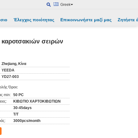
Greek
άσιο
Έλεγχος ποιότητας
Επικοινωνήστε μαζί μας
Ζητήστε
ν καροτσακιών σειρών
Zhejiang, Κίνα
YEEDA
YD27-003
λής Όροι:
ς min:
50 PC
ιες:
ΚΙΒΩΤΙΟ ΧΑΡΤΟΚΙΒΩΤΙΩΝ
30-45days
T/T
άς:
3000pcs/month