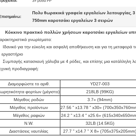
Τροχίσκοι:
3» ρόδα PP
Πολυ θωρακικά γραφεία εργαλείων λειτουργίας
3
,
Επισημαίνω:
750mm καροτσάκι εργαλείων 3 σειρών
Κόκκινο πρακτικό πολλών χρήσεων καροτσάκι εργαλείων υπη
αρακτηριστικά γνωρίσματα:
Ιδανικό για την εύκολη και ασφαλή αποθήκευση και για τη μεταφορά τ
εργαστήριο
Συμπαγής κατασκευή χάλυβα με 4 ρόδες, και επίσης μια κατάλληλη λ
εχνική προδιαγραφή:
Διαμορφώστε το αριθ.
YD27-003
ωρητικότητα φορτίων (μέγιστο)
218LB (99KG)
Μέγεθος ροδών
3.7» (94mm)
Μέγεθος προϊόντων
27.56 " x13.78 " x30» (700x350x760m
Μέγεθος ραφιών
24.2 " x13.4 " x25.6» (615x340x650m
N.W.
32LB (14.5KG)
Διαστάσεις ναυτιλίας
27.7 " x14.7 " Χ 8» (705x375x205mm