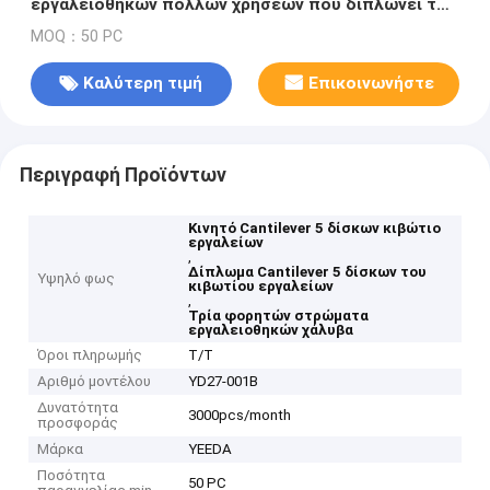
εργαλειοθηκών πολλών χρήσεων που διπλώνει το
αυτόματο κουτί εργαλείων επισκευής κιβωτίων
MOQ：50 PC
αποθήκευσης υλικού
Καλύτερη τιμή
Επικοινωνήστε
Περιγραφή Προϊόντων
Κινητό Cantilever 5 δίσκων κιβώτιο
εργαλείων
,
Δίπλωμα Cantilever 5 δίσκων του
Υψηλό φως
κιβωτίου εργαλείων
,
Τρία φορητών στρώματα
εργαλειοθηκών χάλυβα
Όροι πληρωμής
T/T
Αριθμό μοντέλου
YD27-001B
Δυνατότητα
3000pcs/month
προσφοράς
Μάρκα
YEEDA
Ποσότητα
50 PC