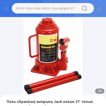
2
/
4
Πολυ υδραυλική ανύψωση Jack σελών 2T τύπων