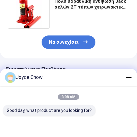
Πολυ υδραυλική ανύψωση Jack
σελών 2T τύπων χειρωνακτική
χαραγμένη
Να συνεχίσει
Συνιστώμενα Προϊόντα
Joyce Chow
3:08 AM
Good day, what product are you looking for?
2-30 τόνων Δύο
Σειρά 2T/3T/5T/10T
Αερό-υδραυλι
θύρες για
Υδραυλικές θόρυβες
γρύλοι 5-50 τ