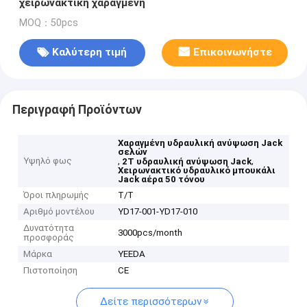
χειρωνακτική χαραγμένη
MOQ：50pcs
Καλύτερη τιμή
Επικοινωνήστε
Περιγραφή Προϊόντων
Χαραγμένη υδραυλική ανύψωση Jack
σελών
Υψηλό φως
,
,
2T υδραυλική ανύψωση Jack
Χειρωνακτικό υδραυλικό μπουκάλι
Jack αέρα 50 τόνου
Όροι πληρωμής
T/T
Αριθμό μοντέλου
YD17-001-YD17-010
Δυνατότητα
3000pcs/month
προσφοράς
Μάρκα
YEEDA
Πιστοποίηση
CE
Δείτε περισσότερων