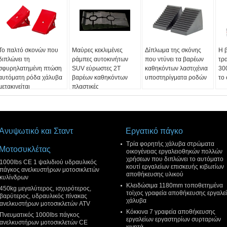
Το παλτό σκονών που
Μαύρες κεκλιμένες
Δίπλωμα της σκόνης
Η 
διπλώνει τη
ράμπες αυτοκινήτων
που ντύνει τα βαρέων
τρ
σφυρηλατημένη πτώση
SUV εύρωστες 2T
καθηκόντων λαστιχένια
30
αυτόματη ρόδα χάλυβα
βαρέων καθηκόντων
υποστηρίγματα ροδών
το
μετακινείται
πλαστικές
Ανυψωτικό και Σταντ
Εργατικό πάγκο
Τρία φορητής χάλυβα στρώματα
Μοτοσυκλέτας
οικογένειας εργαλειοθηκών πολλών
χρήσεων που διπλώνει το αυτόματο
1000lbs CE 1 ψαλιδιού υδραυλικός
κουτί εργαλείων επισκευής κιβωτίων
πάγκος ανελκυστήρων μοτοσικλετών
αποθήκευσης υλικού
κυλίνδρων
Κλειδώσιμα 1180mm τοποθετημένα
450kg μεγαλύτερος, ισχυρότερος,
τοίχος γραφεία αποθήκευσης εργαλε
βαρύτερος, υδραυλικός πίνακας
χάλυβα
ανελκυστήρων μοτοσικλετών ATV
Κόκκινα 7 γραφεία αποθήκευσης
Πνευματικός 1000lbs πάγκος
εργαλείων εργαστηρίων συρταριών
ανελκυστήρων μοτοσικλετών CE