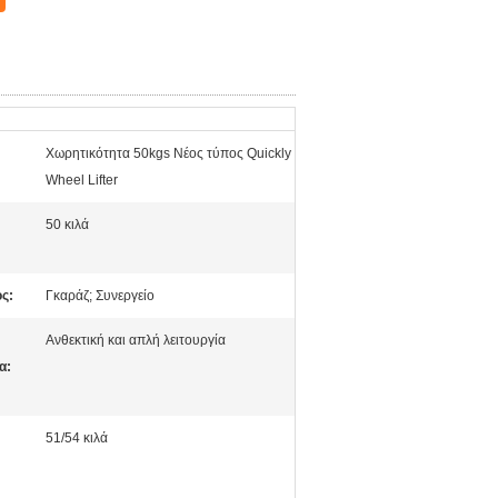
Χωρητικότητα 50kgs Νέος τύπος Quickly
Wheel Lifter
50 κιλά
ς:
Γκαράζ; Συνεργείο
Ανθεκτική και απλή λειτουργία
α:
51/54 κιλά