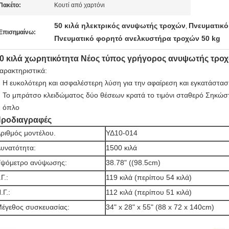
Πακέτο:
Κουτί από χαρτόνι
50 κιλά ηλεκτρικός ανυψωτής τροχών
Πνευματικό
,
Επισημαίνω:
Πνευματικό φορητό ανελκυστήρα τροχών 50 kg
0 κιλά χωρητικότητα Νέος τύπος γρήγορος ανυψωτής τρο
αρακτηριστικά:
Η ευκολότερη και ασφαλέστερη λύση για την αφαίρεση και εγκατάστα
Το μπράτσο κλειδώματος δύο θέσεων κρατά το τιμόνι σταθερό Σηκώστε 
όπλο
ροδιαγραφές
ριθμός μοντέλου.
ΥΔ10-014
υνατότητα:
1500 κιλά
ψόμετρο ανύψωσης:
38.78" ((98.5cm)
.Γ.:
119 κιλά (περίπου 54 κιλά)
.Γ.:
112 κιλά (περίπου 51 κιλά)
έγεθος συσκευασίας:
34" x 28" x 55" (88 x 72 x 140cm)