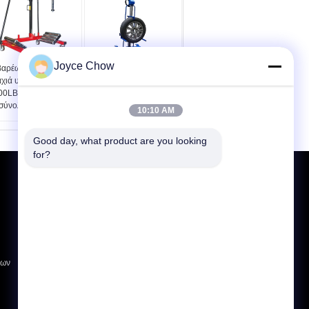
Joyce Chow
βαρέων καθηκόντων
Χειρωνακτικές
αχιά υδραυλική ρόδα
ανθεκτικές 165
00LBS μετακινείται
φορητών λίβρες
 σύνολο 4 κομματιού
ανυψωτών ροδών |
10:10 AM
Μηχανικός φορητός
ανυψωτής ροδών
Good day, what product are you looking 
for?
Αίτηση κράτησης
Στείλε
E-Mail
Χάρτης Ιστοτόπου
|
ίων
Mobile Site