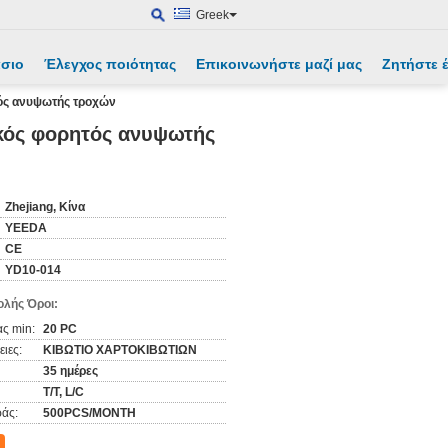
Greek
άσιο
Έλεγχος ποιότητας
Επικοινωνήστε μαζί μας
Ζητήστε
τός ανυψωτής τροχών
ικός φορητός ανυψωτής
Zhejiang, Κίνα
YEEDA
CE
YD10-014
λής Όροι:
ς min:
20 PC
ιες:
ΚΙΒΩΤΙΟ ΧΑΡΤΟΚΙΒΩΤΙΩΝ
35 ημέρες
T/T, L/C
άς:
500PCS/MONTH