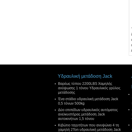
Υδραυλική μετάδοση Jack
Βαρέως τύπου 2200LBS Χαμηλής
ανύψωσης 1 τόνου Υδραυλικός γρύλος
μετάδοσης
Ένα στάδιο υδραυλική μετάδοση Jack
0,5 τόνων 500kg
Δύο επιπέδων υδραυλικός αυτόματος
ανελκυστήρας μετάδοση Jack
αυτοκινήτων 1,5 τόνου
Κιβώτιο ταχυτήτων που ανυψώνει 4 τη
χαμηλή 2Ton υδραυλική μετάδοση Jack