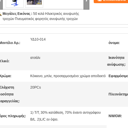
Μεγάλες Εικόνας :
50 κιλά Ηλεκτρικός ανυψωτής
τροχών Πνευματικός φορητός ανυψωτής τροχών
ΥΔ10-014
Μοντέλο Αρ.:
όνομα:
ατσάλι
Ικανότητα
Υλικό:
ανύψωσης:
Χρώμα:
Κόκκινο, μπλε, προσαρμοσμένο χρώμα αποδεκτό
Εφαρμόσιμο
Ελάχιστη
20PCs
οσότητα
Πλεονέκτημ
αραγγελίας:
1) T/T, 30% κατάθεση, 70% έναντι αντιγράφου
όρος πληρωμής:
NW/GW:
B/L. 2)L/C εν όψει.