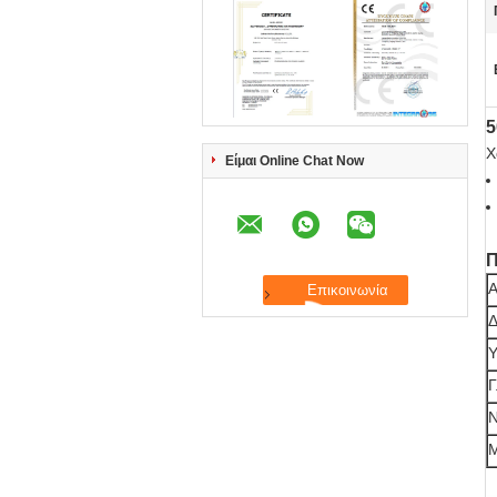
5
Χ
Είμαι Online Chat Now
Π
Α
Δ
Υ
Γ
Ν
Μ