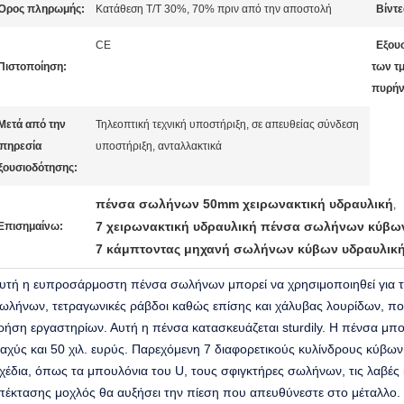
Όρος πληρωμής:
Κατάθεση T/T 30%, 70% πριν από την αποστολή
Βίντε
CE
Εξου
Πιστοποίηση:
των τ
πυρή
Μετά από την
Τηλεοπτική τεχνική υποστήριξη, σε απευθείας σύνδεση
πηρεσία
υποστήριξη, ανταλλακτικά
ξουσιοδότησης:
πένσα σωλήνων 50mm χειρωνακτική υδραυλική
,
7 χειρωνακτική υδραυλική πένσα σωλήνων κύβω
Επισημαίνω:
7 κάμπτοντας μηχανή σωλήνων κύβων υδραυλική
υτή η ευπροσάρμοστη πένσα σωλήνων μπορεί να χρησιμοποιηθεί για 
ωλήνων, τετραγωνικές ράβδοι καθώς επίσης και χάλυβας λουρίδων, που
ρήση εργαστηρίων. Αυτή η πένσα κατασκευάζεται sturdily. Η πένσα μπορε
αχύς και 50 χιλ. ευρύς. Παρεχόμενη 7 διαφορετικούς κυλίνδρους κύβων
χέδια, όπως τα μπουλόνια του U, τους σφιγκτήρες σωλήνων, τις λαβές 
πέκτασης μοχλός θα αυξήσει την πίεση που απευθύνεστε στο μέταλλο. 