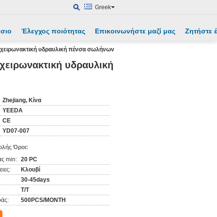
Greek
άσιο
Έλεγχος ποιότητας
Επικοινωνήστε μαζί μας
Ζητήστε
χειρωνακτική υδραυλική πένσα σωλήνων
χειρωνακτική υδραυλική
Zhejiang, Κίνα
YEEDA
CE
YD07-007
λής Όροι:
ς min:
20 PC
ιες:
Κλουβί
30-45days
T/T
άς:
500PCS/MONTH