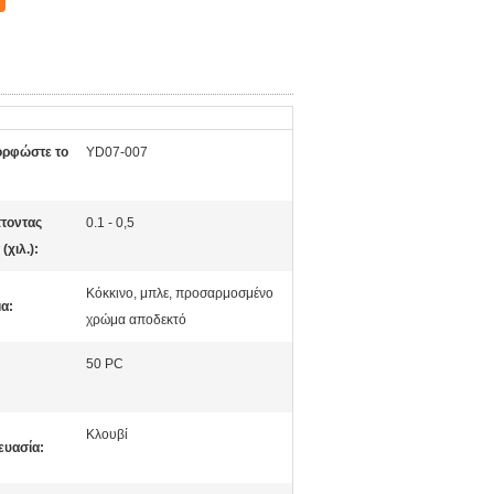
ορφώστε το
YD07-007
τοντας
0.1 - 0,5
(χιλ.):
Κόκκινο, μπλε, προσαρμοσμένο
α:
χρώμα αποδεκτό
50 PC
:
Κλουβί
ευασία: