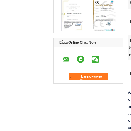
Είμαι Online Chat Now
υ
ε
Α
σ
χ
π
σ
ε