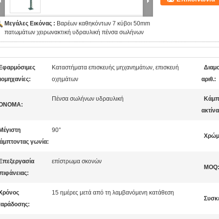
Μεγάλες Εικόνας :
Βαρέων καθηκόντων 7 κύβοι 50mm
πατωμάτων χειρωνακτική υδραυλική πένσα σωλήνων
Εφαρμόσιμες
Καταστήματα επισκευής μηχανημάτων, επισκευή
Διαμ
ιομηχανίες:
οχημάτων
αριθ.:
Πένσα σωλήνων υδραυλική
Κάμπ
ΟΝΟΜΑ:
ακτίνα 
Μέγιστη
90°
Χρώμ
άμπτοντας γωνία:
Επεξεργασία
επίστρωμα σκονών
MOQ
πιφάνειας:
Χρόνος
15 ημέρες μετά από τη λαμβανόμενη κατάθεση
Συσκ
αράδοσης: