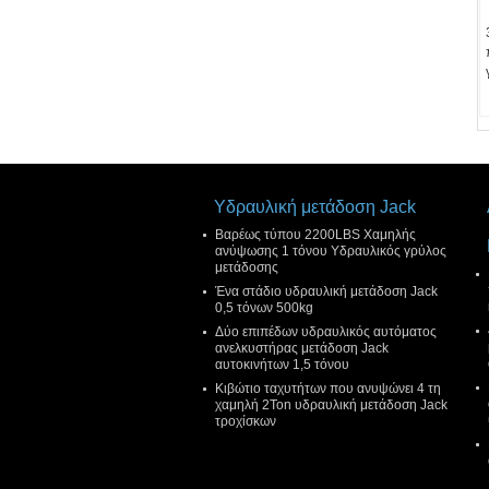
Υδραυλική μετάδοση Jack
Βαρέως τύπου 2200LBS Χαμηλής
ανύψωσης 1 τόνου Υδραυλικός γρύλος
μετάδοσης
Ένα στάδιο υδραυλική μετάδοση Jack
0,5 τόνων 500kg
Δύο επιπέδων υδραυλικός αυτόματος
ανελκυστήρας μετάδοση Jack
αυτοκινήτων 1,5 τόνου
Κιβώτιο ταχυτήτων που ανυψώνει 4 τη
χαμηλή 2Ton υδραυλική μετάδοση Jack
τροχίσκων