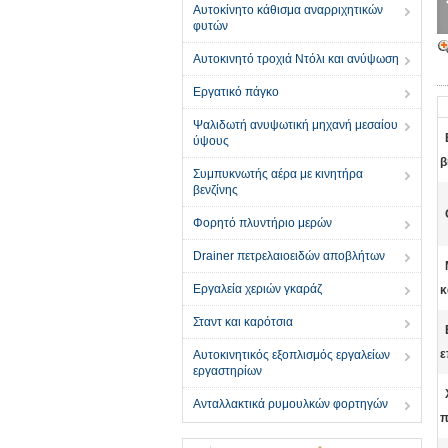
Αυτοκίνητο κάθισμα αναρριχητικών
φυτών
Αυτοκινητό τροχιά Ντόλι και ανύψωση
Εργατικό πάγκο
Ψαλιδωτή ανυψωτική μηχανή μεσαίου
ύψους
β
Συμπυκνωτής αέρα με κινητήρα
βενζίνης
Φορητό πλυντήριο μερών
Drainer πετρελαιοειδών αποβλήτων
Εργαλεία χεριών γκαράζ
κ
Σταντ και καρότσια
ε
Αυτοκινητικός εξοπλισμός εργαλείων
εργαστηρίων
Ανταλλακτικά ρυμουλκών φορτηγών
π