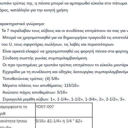
ρυπάνι τρύπες της, η πένσα μπορεί να αμπαρωθεί εύκολα στο πάτωμα. 
άρος, κατάλληλο για την κινητή χρήση.
αρακτηριστικό γνώρισμα:
Τα 7 περιέλαβαν τους κύβους και οι συνδέσεις επιτρέπουν σε σας για 
Μπορεί να χρησιμοποιηθεί για να δημιουργήσει τραγουδά τις επιστολ
του U, τους σφιγκτήρες σωλήνων, τις λαβές και περισσότερων.
Είναι αρκετά ελαφρύ να χρησιμοποιηθεί ως φορητή πένσα στα φορτηγ
Σύνδεση σωστής γωνίας συμπεριλαμβανόμενη.
Οι προ τρυπημένες με τρυπάνι τρύπες επιτρέπουν το εύκολο μοντάρ
Εγχειρίδιο με τη συνέλευση και οδηγίες λειτουργίας συμπεριλαμβανόμ
Τοποθετώντας τρύπες: (4) 5/8»
Μέγιστο πλάτος του αποθέματος: 115/16».
Ανώτατο πάχος αποθεμάτων: 5/16»
Στρογγυλά μεγέθη κύβων: 1», 1-1/4», 1-1/2», 1-3/4», 2», 2-1/2», 3».
ιαμορφώστε το
YD07-007
ριθ.
κανότητα ήπιου
5/16» &1-1/4» ή 1/4 " &2»
άλυβα: