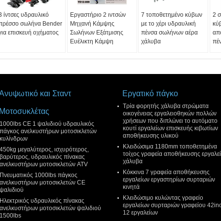
3 ίντσες υδραυλικό
Εργαστήριο 2 ιντσών
7 τοποθετημένο κύβων
2 σ
πρέσσο σωλήνα Bender
Μηχανή Κάμψης
με το χέρι υδραυλική
κύ
για επισκευή οχήματος
Σωλήνων Εξάτμισης
πένσα σωλήνων αέρα
απ
Ευέλικτη Κάμψη
χάλυβα
πέ
Ανυψωτικό και Σταντ
Εργατικό πάγκο
Τρία φορητής χάλυβα στρώματα
Μοτοσυκλέτας
οικογένειας εργαλειοθηκών πολλών
χρήσεων που διπλώνει το αυτόματο
1000lbs CE 1 ψαλιδιού υδραυλικός
κουτί εργαλείων επισκευής κιβωτίων
πάγκος ανελκυστήρων μοτοσικλετών
αποθήκευσης υλικού
κυλίνδρων
Κλειδώσιμα 1180mm τοποθετημένα
450kg μεγαλύτερος, ισχυρότερος,
τοίχος γραφεία αποθήκευσης εργαλε
βαρύτερος, υδραυλικός πίνακας
χάλυβα
ανελκυστήρων μοτοσικλετών ATV
Κόκκινα 7 γραφεία αποθήκευσης
Πνευματικός 1000lbs πάγκος
εργαλείων εργαστηρίων συρταριών
ανελκυστήρων μοτοσικλετών CE
κινητά
ψαλιδιού
Κλειδώσιμο κυλώντας γραφείο
Ηλεκτρικός υδραυλικός πίνακας
εργαλείων συρταριών γραφείου 42in
ανελκυστήρων μοτοσικλετών ψαλιδιού
12 εργαλείων
1500lbs