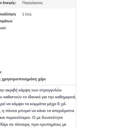
ο δοκιμής:
Παρεχόμενος
σιοδότηση
1 έτος
μημάτων
νων:
ν
,
 χρησιμοποιημένη χέρι
την ακριβή κάμψη των στρογγυλών
 καθιστούν το ιδανικό για την καθημερινή
ί να κάμψει τα κομμάτια μέχρι 6 χιλ.
, η πένσα μπορεί να κάνει τα απεριόριστα
και περισσότεροι. Ο με δυνατότητα
Χάρι σε τέσσερις προ-τρυπημένες με