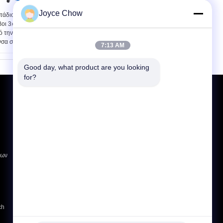
Joyce Chow
τάδιο 16 τόνος 8
90 βαθμός 8 κύβοι 1/2»
βοι 3» αέρας πέρα
σε 3» υδραυλική πένσα
ό την υδραυλική
σωλήνων 16 τόνου
νσα σωλήνων
7:13 AM
Good day, what product are you looking 
for?
Αίτηση κράτησης
Στείλε
E-Mail
Χάρτης Ιστοτόπου
|
ίων
Mobile Site
ch