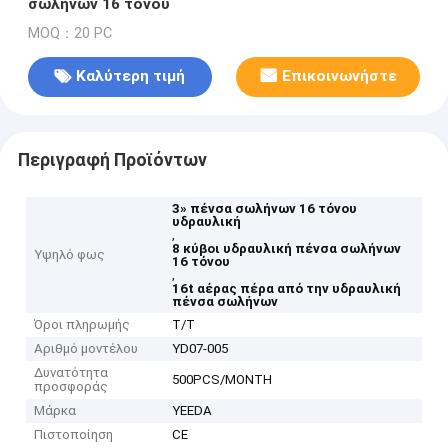
σωλήνων 16 τόνου
MOQ：20 PC
Καλύτερη τιμή
Επικοινωνήστε
Περιγραφή Προϊόντων
3» πένσα σωλήνων 16 τόνου
υδραυλική
,
8 κύβοι υδραυλική πένσα σωλήνων
Υψηλό φως
16 τόνου
,
16t αέρας πέρα από την υδραυλική
πένσα σωλήνων
Όροι πληρωμής
T/T
Αριθμό μοντέλου
YD07-005
Δυνατότητα
500PCS/MONTH
προσφοράς
Μάρκα
YEEDA
Πιστοποίηση
CE