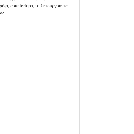
άφι, countertops, το λειτουργούντα
ος.