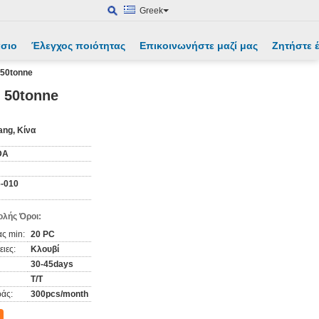
Greek
άσιο
Έλεγχος ποιότητας
Επικοινωνήστε μαζί μας
Ζητήστε
 50tonne
 50tonne
ang, Κίνα
DA
-010
λής Όροι:
ς min:
20 PC
ιες:
Κλουβί
30-45days
T/T
άς:
300pcs/month