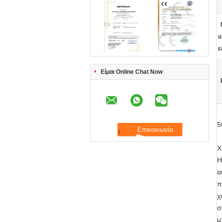
υ
ε
Είμαι Online Chat Now
5
Χ
Η
α
π
χ
σ
μ