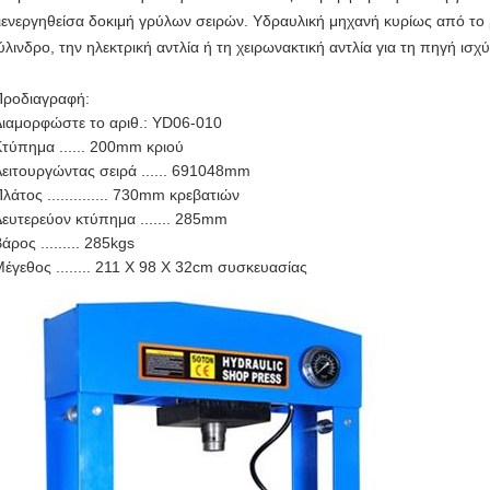
ιενεργηθείσα δοκιμή γρύλων σειρών. Υδραυλική μηχανή κυρίως από το ρ
ύλινδρο, την ηλεκτρική αντλία ή τη χειρωνακτική αντλία για τη πηγή ισχύ
Προδιαγραφή:
ιαμορφώστε το αριθ.: YD06-010
τύπημα ...... 200mm κριού
ειτουργώντας σειρά ...... 691048mm
λάτος .............. 730mm κρεβατιών
ευτερεύον κτύπημα ....... 285mm
άρος ......... 285kgs
έγεθος ........ 211 X 98 X 32cm συσκευασίας