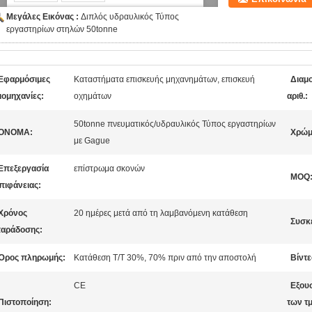
Μεγάλες Εικόνας :
Διπλός υδραυλικός Τύπος
εργαστηρίων στηλών 50tonne
Εφαρμόσιμες
Καταστήματα επισκευής μηχανημάτων, επισκευή
Διαμ
ιομηχανίες:
οχημάτων
αριθ.:
50tonne πνευματικός/υδραυλικός Τύπος εργαστηρίων
ΟΝΟΜΑ:
Χρώμ
με Gague
Επεξεργασία
επίστρωμα σκονών
MOQ
πιφάνειας:
Χρόνος
20 ημέρες μετά από τη λαμβανόμενη κατάθεση
Συσκ
αράδοσης:
Όρος πληρωμής:
Κατάθεση T/T 30%, 70% πριν από την αποστολή
Βίντε
CE
Εξου
Πιστοποίηση:
των τ