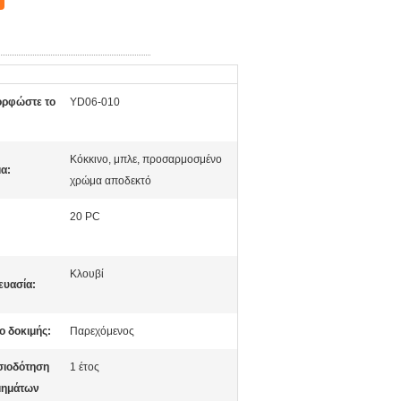
ορφώστε το
YD06-010
Κόκκινο, μπλε, προσαρμοσμένο
α:
χρώμα αποδεκτό
20 PC
:
Κλουβί
ευασία:
ο δοκιμής:
Παρεχόμενος
σιοδότηση
1 έτος
μημάτων