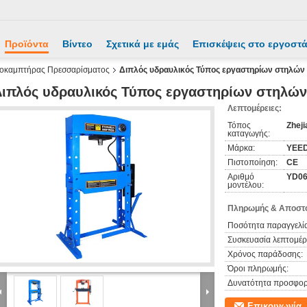
Προϊόντα
Βίντεο
Σχετικά με εμάς
Επισκέψεις στο εργοστ
οκαμπτήρας Πρεσσαρίσματος
Διπλός υδραυλικός Τύπος εργαστηρίων στηλών
ιπλός υδραυλικός Τύπος εργαστηρίων στηλών
Λεπτομέρειες:
Τόπος
Zheji
καταγωγής:
Μάρκα:
YEE
Πιστοποίηση:
CE
Αριθμό
YD06
μοντέλου:
Πληρωμής & Αποστο
Ποσότητα παραγγελία
Συσκευασία λεπτομέρε
Χρόνος παράδοσης:
Όροι πληρωμής:
Δυνατότητα προσφορ
Επικοινωνία