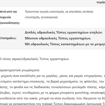
πυρή
Μετά από την
Τηλεοπτική τεχνική υποστήριξη, σε απευθείας σύνδεση
πηρεσία
υποστήριξη, ανταλλακτικά
ξουσιοδότησης:
Διπλός υδραυλικός Τύπος εργαστηρίων στηλών
,
50tonne υδραυλικός Τύπος εργαστηρίων
Επισημαίνω:
,
50t υδραυλικός Τύπος καταστημάτων με το μετρη
0-τόνος αέρας/υδραυλικός Τύπος εργαστηρίων
αρακτηριστικά γνωρίσματα:
 μηχανή είναι κατάλληλη για τις μεγάλες, μέσες και μικρές επιχειρήσεις, 
υτόματο κατάστημα επισκευής, τα βαριά μηχανήματα, τις φλάντζες, την
ίεσης, το φινάλε και τις διαδικασίες συνελεύσεων ρουλεμάν πίεσης, κά
άλυβας, σχοινί, συνδεμένος με τη φόρμα μπορέστε punching, απαλοιφή
υνοδεύεται από την κακία, μπορεί να είναι σωλήνας που διευρύνει τα δό
πορεί να αντικαταστήσει την παλαιά Τύπος-διαμορφωμένη λειτουργία Τύ