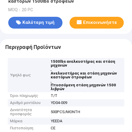
καστόρων 1500lbs στροφέων
MOQ：20 PC
Καλύτερη τιμή
Επικοινωνήστε
Περιγραφή Προϊόντων
1500lbs ανελκυστήρας και στάση
μηχανών
,
Ανελκυστήρας και στάση μηχανών
Υψηλό φως
καστόρων στροφέων
,
Πτυσσόμενη στάση μηχανών 1500
λιβρών
Όροι πληρωμής
T/T
Αριθμό μοντέλου
YD04-009
Δυνατότητα
500PCS/MONTH
προσφοράς
Μάρκα
YEEDA
Πιστοποίηση
CE