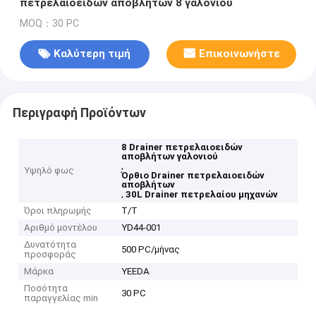
πετρελαιοειδών αποβλήτων 8 γαλονιού
MOQ：30 PC
Καλύτερη τιμή
Επικοινωνήστε
Περιγραφή Προϊόντων
8 Drainer πετρελαιοειδών
αποβλήτων γαλονιού
,
Υψηλό φως
Όρθιο Drainer πετρελαιοειδών
αποβλήτων
,
30L Drainer πετρελαίου μηχανών
Όροι πληρωμής
T/T
Αριθμό μοντέλου
YD44-001
Δυνατότητα
500 PC/μήνας
προσφοράς
Μάρκα
YEEDA
Ποσότητα
30 PC
παραγγελίας min