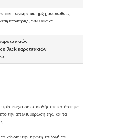
εοπτική τεχνική υποστήριξη, σε απευθείας
δεση υποστήριξη, ανταλλακτικά
 καροτσακιών
,
του Jack καροτσακιών
,
ων
ι πρέπει-έχει σε οποιοδήποτε κατάστημα
 από την απελευθέρωσή της, και τα
ς.
ή το κάνουν την πρώτη επιλογή του