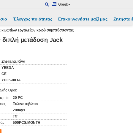
Greek
άσιο
Έλεγχος ποιότητας
Επικοινωνήστε μαζί μας
Ζητήστε
 κιβωτίων εργαλείων κριού συμπτύσσοντας
 διπλή μετάδοση Jack
Zhejiang, Κίνα
YEEDA
CE
YD05-003A
λής Όροι:
ς min:
20 PC
ιες:
Ξύλινο κιβώτιο
20days
T/T
άς:
500PCS/MONTH