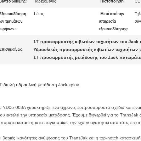
Βίντεο δοκιμής:
Παρεχόμενος
Πιστοποίηση:
CE
Εξουσιοδότηση
1 έτος
Μετά από την
Τηλ
ων τμημάτων
υπηρεσία
σύν
υρήνων:
εξουσιοδότησης:
1T προσαρμοστής κιβωτίων ταχυτήτων του Jack
Υδραυλικός προσαρμοστής κιβωτίων ταχυτήτων 
Επισημαίνω:
1T προσαρμοστής μετάδοσης του Jack πατωμάτ
T διπλή υδραυλική μετάδοση Jack κριού
ο YD05-003A χαρακτηρίζει ένα άχρονο, ευπροσάρμοστο σχέδιο και είνα
ου εκτελεί την υπηρεσία μετάδοσης. Έχουμε διεγερθεί για το TransJak
υτόματα καταστήματα παγκοσμίως την έχουν αγαπήσει από τότε, επίση
ι βαριές ικανότητες ανύψωσης του TransJak και η top-notch κατασκευ