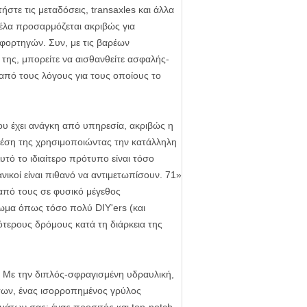
στε τις μεταδόσεις, transaxles και άλλα
έλα προσαρμόζεται ακριβώς για
φορτηγών. Συν, με τις βαρέων
ης, μπορείτε να αισθανθείτε ασφαλής-
 από τους λόγους για τους οποίους το
υ έχει ανάγκη από υπηρεσία, ακριβώς η
θέση της χρησιμοποιώντας την κατάλληλη
υτό το ιδιαίτερο πρότυπο είναι τόσο
νικοί είναι πιθανό να αντιμετωπίσουν. 71»
 από τους σε φυσικό μέγεθος
τωμα όπως τόσο πολύ DIY'ers (και
τερους δρόμους κατά τη διάρκεια της
ε. Με την διπλός-σφραγισμένη υδραυλική,
των, ένας ισορροπημένος γρύλος