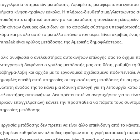
παγγελματία υπηρεσιών μετάδοσης. Αφαιρέστε, μεταφέρετε και εγκαταστή
μήματα κίνηση-τραίνων εύκολα. Η πλήρως-διευθετήσιμη/γλιστρώντας σ
ποιαδήποτε επιβατικό αυτοκίνητο και μετάδοση ή συνέλευση ελαφριών 
αθηκόντων άγκυρες αλυσίδων και το ασφαλές σύστημα υπερφόρτωσής τ
κόμα και με όλο αυτό το μέταλλο επάνω στον αέρα. Είναι ακριβώς ένας
ransJak είναι γρύλος μετάδοσης της Αμερικής δημοφιλέστερος.
όλις ανυψώσει ο ανελκυστήρας αυτοκινήτων επιλογής σας το όχημα πο
ωτογραφική διαφάνεια ο γρύλος μετάδοσής μας στη θέση, ρυθμίζει τη 
ράβηγμα-λαβή και αρχίζει με το εργονομικά σχεδιασμένο πόδι-πεντάλι. Α
ημοφιλές επειδή αυτό υπηρεσίες οι περισσότερες μεταδόσεις ότι οι μηχα
νώτατη άνοδός της το κάνει μια ιδανική επιλογή για τη λειτουργία κάτω
νελκυστήρες αυτοκινήτων. Δεν πρέπει ποτέ να ανησυχήσετε για το τέν
ερικών επαγγελματιών) κάνετε την προσπάθεια να πάρετε τους συντομό
πηρεσίας μετάδοσης.
 εργασία μετάδοσης δεν πρέπει να είναι άλλο επικίνδυνη από το κάνετ
ις βαρέων καθηκόντων αλυσίδες αγκύρων και τη γερή κατασκευή σωμά