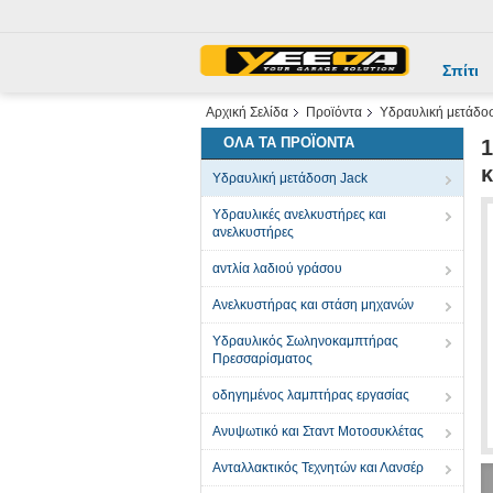
Σπίτι
Αρχική Σελίδα
Προϊόντα
Υδραυλική μετάδο
ΌΛΑ ΤΑ ΠΡΟΪΌΝΤΑ
1
κ
Υδραυλική μετάδοση Jack
Υδραυλικές ανελκυστήρες και
ανελκυστήρες
αντλία λαδιού γράσου
Ανελκυστήρας και στάση μηχανών
Υδραυλικός Σωληνοκαμπτήρας
Πρεσσαρίσματος
οδηγημένος λαμπτήρας εργασίας
Ανυψωτικό και Σταντ Μοτοσυκλέτας
Ανταλλακτικός Τεχνητών και Λανσέρ