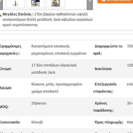
Μεγάλες Εικόνας :
1Ton βαρέων καθηκόντων υψηλή
ανελκυστήρων διπλή μετάδοση Jack κιβωτίων εργαλείων
κριού συμπτύσσοντας
Εφαρμόσιμες
Καταστήματα επισκευής
Διαμορφώστε το
YD
ιομηχανίες::
μηχανημάτων, επισκευή οχημάτων
αριθ.:
1T δύο επιπέδων υδραυλική
10
Όνομα:
Ικανότητα:
μετάδοση Jack
Κόκκινο, μπλε, προσαρμοσμένο
Επεξεργασία
επί
Χρώμα:
χρώμα αποδεκτό
επιφάνειας:
20pieces
Χρόνος
30-
MOQ:
παράδοσης:
Συσκευασία:
Κλουβί
Όρος πληρωμής:
Κατ