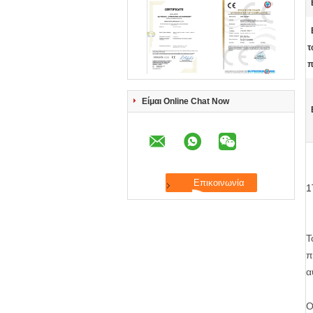
τ
π
Είμαι Online Chat Now
1
Τ
π
α
Ο