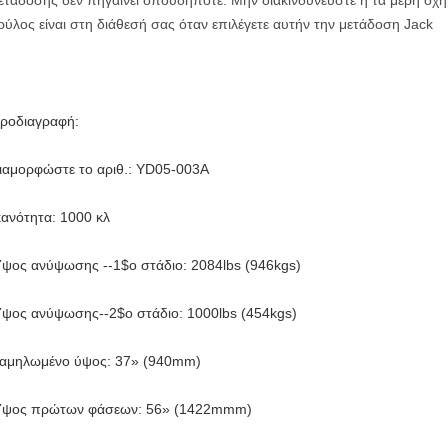
ετάδοσης δεν πηγαίνει οπουδήποτε. Μην διακινδυνεύστε ή τα μέρη οχη
ρύλος είναι στη διάθεσή σας όταν επιλέγετε αυτήν την μετάδοση Jack
ροδιαγραφή:
ιαμορφώστε το αριθ.: YD05-003A
κανότητα: 1000 κλ
ψος ανύψωσης --1$ο στάδιο: 2084lbs (946kgs)
ψος ανύψωσης--2$ο στάδιο: 1000lbs (454kgs)
αμηλωμένο ύψος: 37» (940mm)
ψος πρώτων φάσεων: 56» (1422mmm)