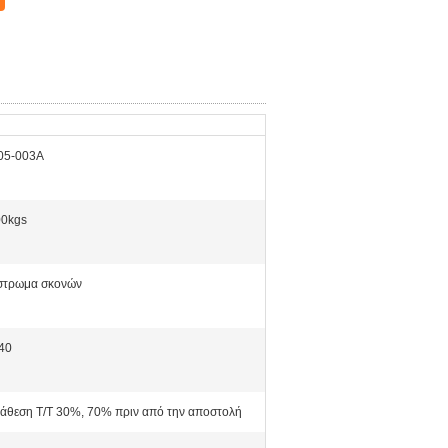
05-003A
00kgs
στρωμα σκονών
40
άθεση T/T 30%, 70% πριν από την αποστολή