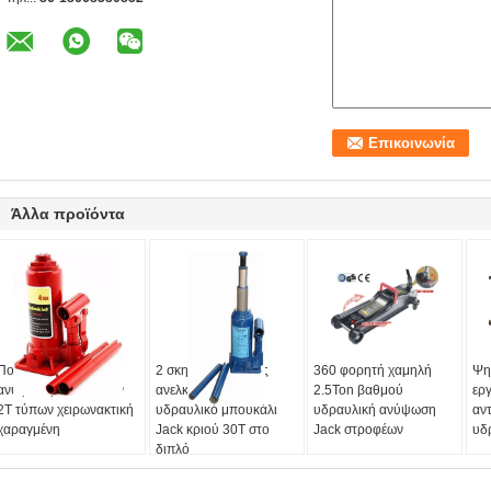
Άλλα προϊόντα
Πολυ υδραυλική
2 σκηνικός υψηλός
360 φορητή χαμηλή
Ψη
ανύψωση Jack σελών
ανελκυστήρας 2T
2.5Ton βαθμού
ερ
2T τύπων χειρωνακτική
υδραυλικό μπουκάλι
υδραυλική ανύψωση
αν
χαραγμένη
Jack κριού 30T στο
Jack στροφέων
υδ
διπλό