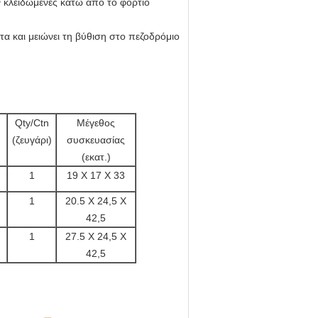
ν κλειδωμένες κάτω από το φορτίο
α και μειώνει τη βύθιση στο πεζοδρόμιο
Qty/Ctn
Μέγεθος
(ζευγάρι)
συσκευασίας
(εκατ.)
1
19 X 17 X 33
1
20.5 X 24,5 X
42,5
1
27.5 X 24,5 X
42,5