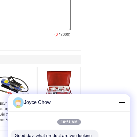
(
0
/ 3000)
Joyce Chow
μένη σκονών
Υδραυλική ανύψωση
γαστηρίων 10000PSI
Jack εξαρτήσεων 10T
τλία ποδιών αέρα
κριού εργαστηρίων
ραυλική
7pcs αντιφατική
10:51 AM
Good day, what product are you looking 