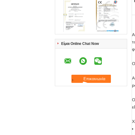
Α
τ
Είμαι Online Chat Now
φ
Ο
Α
p
Ο
ε
Χ