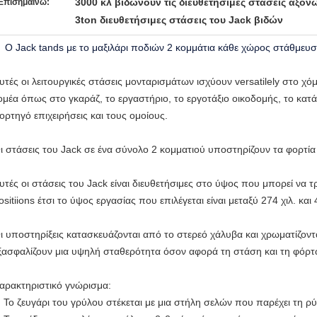
3000 κλ βιδώνουν τις διευθετήσιμες στάσεις αξόν
Επισημαίνω:
3ton διευθετήσιμες στάσεις του Jack βιδών
Ο Jack tands με το μαξιλάρι ποδιών 2 κομμάτια κάθε χώρος στάθμευσ
υτές οι λειτουργικές στάσεις μονταρισμάτων ισχύουν versatilely στο χό
ομέα όπως στο γκαράζ, το εργαστήριο, το εργοτάξιο οικοδομής, το κατ
ορτηγό επιχειρήσεις και τους ομοίους.
ι στάσεις του Jack σε ένα σύνολο 2 κομματιού υποστηρίζουν τα φορτία
υτές οι στάσεις του Jack είναι διευθετήσιμες στο ύψος που μπορεί να 
ositiions έτσι το ύψος εργασίας που επιλέγεται είναι μεταξύ 274 χιλ. και 
ι υποστηρίξεις κατασκευάζονται από το στερεό χάλυβα και χρωματίζον
ξασφαλίζουν μια υψηλή σταθερότητα όσον αφορά τη στάση και τη φόρ
αρακτηριστικό γνώρισμα:
Το ζευγάρι του γρύλου στέκεται με μια στήλη σελών που παρέχει τη