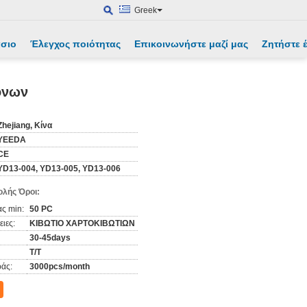
Greek
άσιο
Έλεγχος ποιότητας
Επικοινωνήστε μαζί μας
Ζητήστε
ξόνων
Zhejiang, Κίνα
YEEDA
CE
YD13-004, YD13-005, YD13-006
λής Όροι:
ς min:
50 PC
ιες:
ΚΙΒΩΤΙΟ ΧΑΡΤΟΚΙΒΩΤΙΩΝ
30-45days
T/T
άς:
3000pcs/month