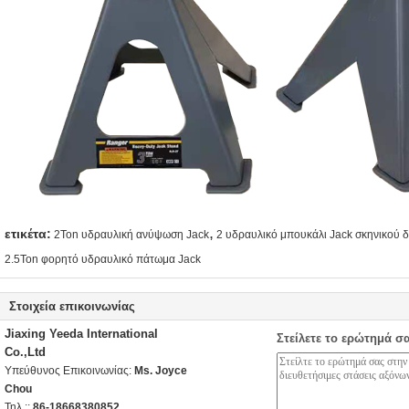
,
ετικέτα:
2Ton υδραυλική ανύψωση Jack
2 υδραυλικό μπουκάλι Jack σκηνικού δ
2.5Ton φορητό υδραυλικό πάτωμα Jack
Στοιχεία επικοινωνίας
Jiaxing Yeeda International
Στείλετε το ερώτημά σ
Co.,Ltd
Υπεύθυνος Επικοινωνίας:
Ms. Joyce
Chou
Τηλ.::
86-18668380852