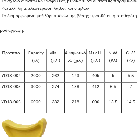
Το σχέδιο αναστολέων ασφάλειας βεβαιώνει ότι οι στάσεις παραμένου
Κατάλληλη απελευθέρωση λαβών και στηλών
Το διαμορφωμένο μαξιλάρι ποδιών της βάσης προσθέτει τη σταθερότητ
ροδιαγραφή:
Πρότυπο
Capatity
Min.H.
Ανυψωτικό
Max.H.
N.W.
G.W.
(κλ)
(χιλ.)
Χ. (χιλ.)
(χιλ.)
(Κλ)
(Κλ)
YD13-004
2000
262
143
405
5
5.5
YD13-005
3000
274
138
412
6.5
7
YD13-006
6000
382
218
600
13.5
14.5