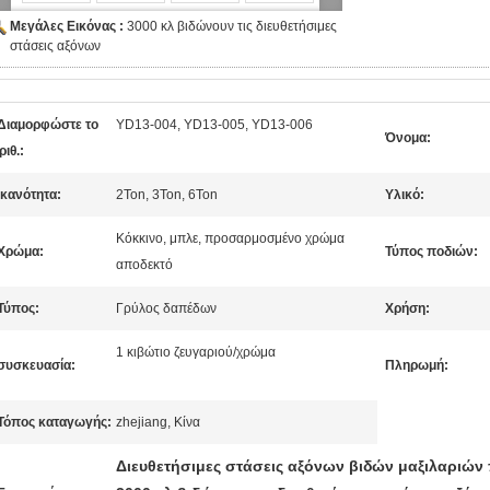
Μεγάλες Εικόνας :
3000 κλ βιδώνουν τις διευθετήσιμες
στάσεις αξόνων
Διαμορφώστε το
YD13-004, YD13-005, YD13-006
Όνομα:
ριθ.:
Ικανότητα:
2Ton, 3Ton, 6Ton
Υλικό:
Κόκκινο, μπλε, προσαρμοσμένο χρώμα
Χρώμα:
Τύπος ποδιών:
αποδεκτό
Τύπος:
Γρύλος δαπέδων
Χρήση:
1 κιβώτιο ζευγαριού/χρώμα
συσκευασία:
Πληρωμή:
Τόπος καταγωγής:
zhejiang, Κίνα
Διευθετήσιμες στάσεις αξόνων βιδών μαξιλαριών