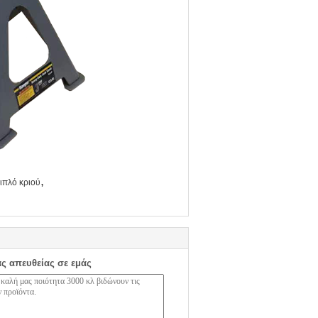
,
ιπλό κριού
ας απευθείας σε εμάς